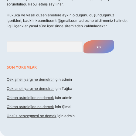
sorumluluğu kabul etmiş sayılırlar.
Hukuka ve yasal düzenlemelere aykırı olduğunu düşündüğünüz
içerikleri,
backlinkpanelicomtr@gmail.com
adresine bildirmeniz halinde,
ilgili içerikler yasal süre içerisinde sitemizden kaldırılacaktır.
Arama
SON YORUMLAR
Çekişmeli yargı ne demektir
için
admin
Çekişmeli yargı ne demektir
için
Tuğba
Chiron astrolojide ne demek
için
admin
Chiron astrolojide ne demek
için
Şimal
Ünsüz benzeşmesi ne demek
için
admin