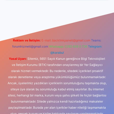
giriş
betexper indir
Reklam ve İletişim:
E-mail:
backlinkpaneli@gmail.com
Teams:
forumhizmeti@gmail.com
Whatsapp: 0262 606 0 726
Telegram:
@karabul
Yasal Uyarı:
Sitemiz, 5651 Sayılı Kanun gereğince Bilgi Teknolojileri
ve İletişim Kurumu (BTK) tarafından onaylanmış bir Yer Sağlayıcı
olarak hizmet vermektedir. Bu nedenle, sitedeki içerikleri proaktif
olarak denetleme veya araştırma yükümlülüğümüz bulunmamaktadır.
Ancak, üyelerimiz yazdıkları içeriklerin sorumluluğunu taşımakta olup,
siteye üye olarak bu sorumluluğu kabul etmiş sayılırlar. Bu internet
sitesi, herhangi bir marka, kurum veya şahıs şirketi ile hiçbir bağlantısı
bulunmamaktadır. Sitede yalnızca kendi hazırladığımız makaleler
paylaşılmaktadır. Burada yer alan içerikler haber niteliği taşımamakta
olup, gerçek kurum ve kişiler hakkında paylaşım yapılmamaktadır.