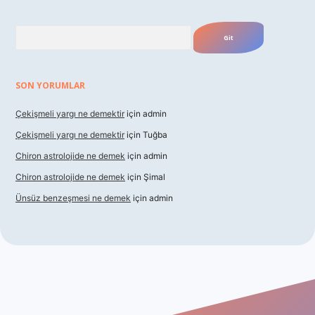
Arama
SON YORUMLAR
Çekişmeli yargı ne demektir
için
admin
Çekişmeli yargı ne demektir
için
Tuğba
Chiron astrolojide ne demek
için
admin
Chiron astrolojide ne demek
için
Şimal
Ünsüz benzeşmesi ne demek
için
admin
 giriş
betexper indir