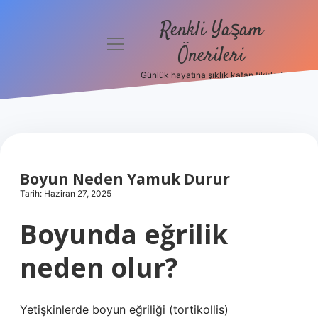
Renkli Yaşam
menüyü
Önerileri
aç
Günlük hayatına şıklık katan fikirler!
Anasayfa
Gizlilik
Politikası
Yasal Uyarı
Boyun Neden Yamuk Durur
Tarih: Haziran 27, 2025
Hakkımızda
Boyunda eğrilik
neden olur?
Yetişkinlerde boyun eğriliği (tortikollis)