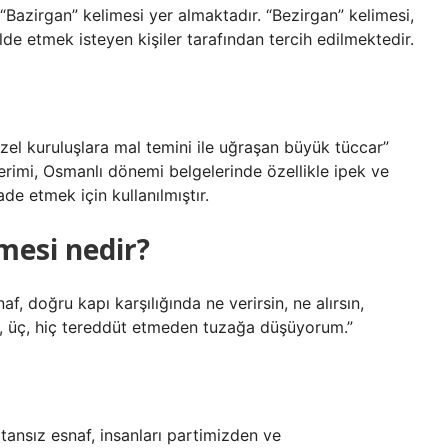
 “Bazirgan” kelimesi yer almaktadır. “Bezirgan” kelimesi,
lde etmek isteyen kişiler tarafından tercih edilmektedir.
 özel kuruluşlara mal temini ile uğraşan büyük tüccar”
 terimi, Osmanlı dönemi belgelerinde özellikle ipek ve
de etmek için kullanılmıştır.
mesi nedir?
f, doğru kapı karşılığında ne verirsin, ne alırsın,
are, üç, hiç tereddüt etmeden tuzağa düşüyorum.”
vatansız esnaf, insanları partimizden ve