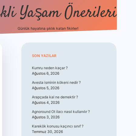
kli Yaşam Önerileri
Günlük hayatına şıklık katan fikirler!
elexbet güncel giri
Sidebar
SON YAZILAR
Kumru neden kaçar ?
Ağustos 6, 2026
Avesta isminin kökeni nedir ?
Ağustos 5, 2026
Arapçada kal ne demektir ?
Ağustos 4, 2026
Agnoround Ot ilacı nasıl kullanılır ?
Ağustos 3, 2026
Karekök konusu kaçıncı sınıf ?
Temmuz 30, 2026