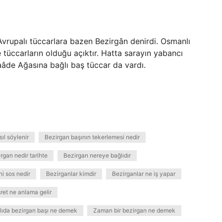
vrupalı ​​tüccarlara bazen Bezirgân denirdi. Osmanlı
tüccarların olduğu açıktır. Hatta sarayın yabancı
aâde Ağasına bağlı baş tüccar da vardı.
ıl söylenir
Bezirgan başının tekerlemesi nedir
rgan nedir tarihte
Bezirgan nereye bağlıdır
i sos nedir
Bezirganlar kimdir
Bezirganlar ne iş yapar
ret ne anlama gelir
ıda bezirgan başı ne demek
Zaman bir bezirgan ne demek