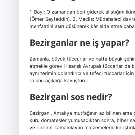
1. Bayi: O zamandan beri giderek alıştığım ikin
(Ömer Seyfeddin). 2. Meclis: Müdahaleci davranış
menfaatini aşırı düşünerek kâr elde etme çabas
Bezirganlar ne iş yapar?
Zamanla, büyük tüccarlar ve hatta büyük şehir
etmekle görevli lisanslı Avrupalı ​​tüccarlar d
aynı terimin dolandırıcı ve tefeci tüccarlar içi
rolünü açıklığa kavuşturur.
Bezirgani sos nedir?
Bezirgani, Antakya mutfağının az bilinen ama ç
kuru domatesler yumuşadıktan sonra, biber salç
ve birbirini tamamlayan malzemelerle karıştırıla