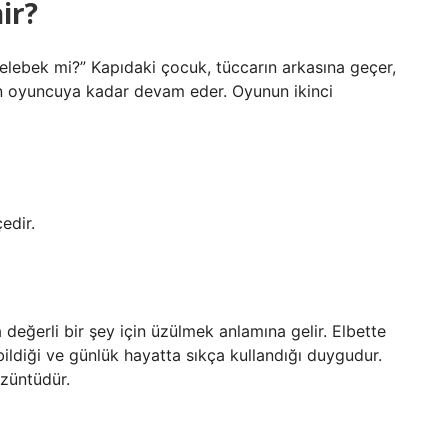
ir?
kelebek mi?” Kapıdaki çocuk, tüccarın arkasına geçer,
on oyuncuya kadar devam eder. Oyunun ikinci
çedir.
eğerli bir şey için üzülmek anlamına gelir. Elbette
 bildiği ve günlük hayatta sıkça kullandığı duygudur.
üzüntüdür.