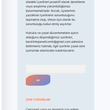
sitedeki içerikleri proaktif olarak denetleme
veya araştırma yükümlülüğümüz
bulunmamaktadır. Ancak, üyelerimiz
yazdıkları içeriklerin sorumluluğunu
taşımakta olup, siteye üye olarak bu
sorumluluğu kabul etmiş sayılırlar.
Hukuka ve yasal düzenlemelere aykırı
olduğunu düşündüğünüz içerikleri,
backlinkpanelicomtr@gmail.com
adresine
bildirmeniz halinde, ilgili içerikler yasal süre
içerisinde sitemizden kaldırılacaktır.
Arama
SON YORUMLAR
Çekişmeli yargı ne demektir
için
admin