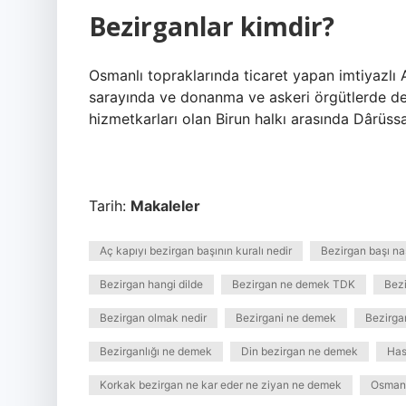
Bezirganlar kimdir?
Osmanlı topraklarında ticaret yapan imtiyazlı A
sarayında ve donanma ve askeri örgütlerde de 
hizmetkarları olan Birun halkı arasında Dârüss
Tarih:
Makaleler
Aç kapıyı bezirgan başının kuralı nedir
Bezirgan başı nas
Bezirgan hangi dilde
Bezirgan ne demek TDK
Bezi
Bezirgan olmak nedir
Bezirgani ne demek
Bezirgan
Bezirganlığı ne demek
Din bezirgan ne demek
Has
Korkak bezirgan ne kar eder ne ziyan ne demek
Osmanl