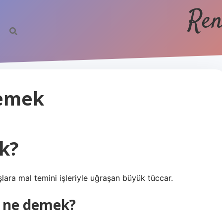
Ren
Demek
k?
şlara mal temini işleriyle uğraşan büyük tüccar.
ı ne demek?