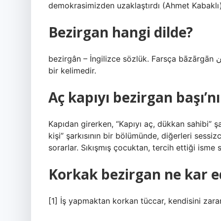
demokrasimizden uzaklaştırdı (Ahmet Kabaklı)
Bezirgan hangi dilde?
bezirgân – İngilizce sözlük. Farsça bāzārgān بازارگان “dükkân sahibi, tüccar” kelimesinden türetilmiş
bir kelimedir.
Aç kapıyı bezirgan başı’nı
Kapıdan girerken, “Kapıyı aç, dükkan sahibi” şa
kişi” şarkısının bir bölümünde, diğerleri sess
sorarlar. Sıkışmış çocuktan, tercih ettiği isme
Korkak bezirgan ne kar e
[1] İş yapmaktan korkan tüccar, kendisini zara