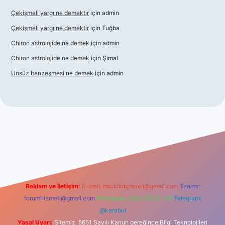
Çekişmeli yargı ne demektir
için
admin
Çekişmeli yargı ne demektir
için
Tuğba
Chiron astrolojide ne demek
için
admin
Chiron astrolojide ne demek
için
Şimal
Ünsüz benzeşmesi ne demek
için
admin
giriş
betexper indir
Reklam ve İletişim:
E-mail:
backlinkpaneli@gmail.com
Teams:
forumhizmeti@gmail.com
Whatsapp: 0262 606 0 726
Telegram:
@karabul
Yasal Uyarı:
Sitemiz, 5651 Sayılı Kanun gereğince Bilgi Teknolojileri