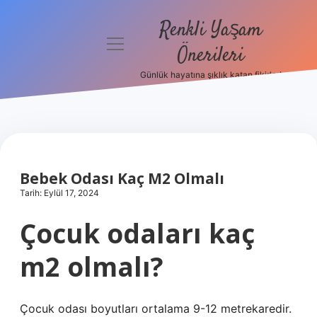
Renkli Yaşam
menüyü
Önerileri
aç
Günlük hayatına şıklık katan fikirler!
Anasayfa
Gizlilik
Politikası
Yasal Uyarı
Bebek Odası Kaç M2 Olmalı
Tarih: Eylül 17, 2024
Hakkımızda
Çocuk odaları kaç
m2 olmalı?
Çocuk odası boyutları ortalama 9-12 metrekaredir.