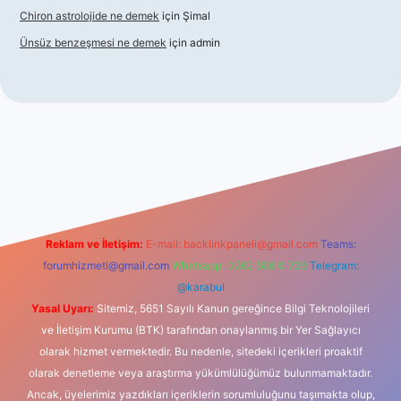
Chiron astrolojide ne demek
için
Şimal
Ünsüz benzeşmesi ne demek
için
admin
cel giriş
betexper indir
Reklam ve İletişim:
E-mail:
backlinkpaneli@gmail.com
Teams:
forumhizmeti@gmail.com
Whatsapp: 0262 606 0 726
Telegram:
@karabul
Yasal Uyarı:
Sitemiz, 5651 Sayılı Kanun gereğince Bilgi Teknolojileri
ve İletişim Kurumu (BTK) tarafından onaylanmış bir Yer Sağlayıcı
olarak hizmet vermektedir. Bu nedenle, sitedeki içerikleri proaktif
olarak denetleme veya araştırma yükümlülüğümüz bulunmamaktadır.
Ancak, üyelerimiz yazdıkları içeriklerin sorumluluğunu taşımakta olup,