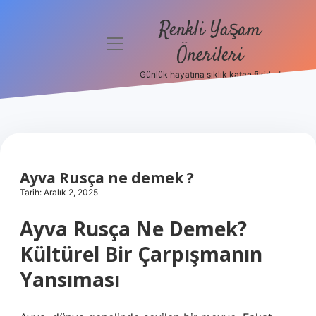
Renkli Yaşam
menüyü
Önerileri
aç
Günlük hayatına şıklık katan fikirler!
Anasayfa
Gizlilik
Politikası
Yasal Uyarı
Ayva Rusça ne demek ?
Tarih: Aralık 2, 2025
Hakkımızda
Ayva Rusça Ne Demek?
Kültürel Bir Çarpışmanın
Yansıması