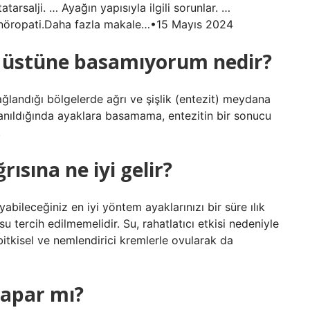
arsalji. … Ayağın yapısıyla ilgili sorunlar. …
e nöropati.Daha fazla makale…•15 Mayıs 2024
n üstüne basamıyorum nedir?
ğlandığı bölgelerde ağrı ve şişlik (entezit) meydana
uyanıldığında ayaklara basamama, entezitin bir sonucu
.
ısına ne iyi gelir?
ileceğiniz en iyi yöntem ayaklarınızı bir süre ılık
 tercih edilmemelidir. Su, rahatlatıcı etkisi nedeniyle
bitkisel ve nemlendirici kremlerle ovularak da
yapar mı?