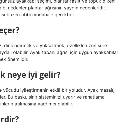
gunsuz ayakkabı seçimi, plantar fasiit ve topuk dikeni
ibi nedenler plantar ağrısının yaygın nedenleridir.
ısı bazen tıbbi müdahale gerektirir.
geçer?
nızı dinlendirmek ve yükseltmek, özellikle uzun süre
ydalı olabilir. Ayak tabanı ağrısı için uygun ayakkabılar
ek önemlidir.
 neye iyi gelir?
 vücudu iyileştirmenin etkili bir yoludur. Ayak masajı,
lar. Bu baskı, sinir sisteminizi uyarır ve rahatlama
nlerin atılmasına yardımcı olabilir.
erdir?