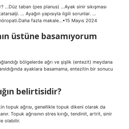
dir? …Düz taban (pes planus) …Ayak sinir sıkışması
arsalji. … Ayağın yapısıyla ilgili sorunlar. …
e nöropati.Daha fazla makale…•15 Mayıs 2024
ımın üstüne basamıyorum
ğlandığı bölgelerde ağrı ve şişlik (entezit) meydana
uyanıldığında ayaklara basamama, entezitin bir sonucu
.
ğın belirtisidir?
kin topuk ağrısı, genellikle topuk dikeni olarak da
ır. Topuk ağrısının stres kırığı, tendinit, artrit, sinir
 olabilir.