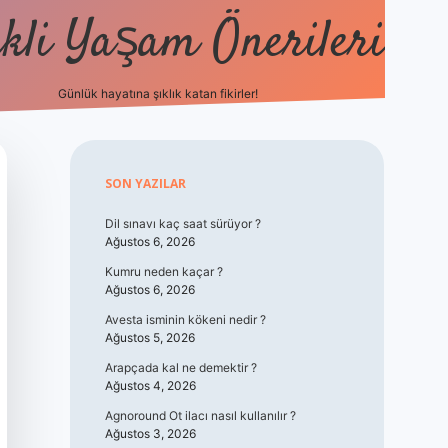
kli Yaşam Önerileri
Günlük hayatına şıklık katan fikirler!
elexbet güncel giriş
b
Sidebar
SON YAZILAR
Dil sınavı kaç saat sürüyor ?
Ağustos 6, 2026
Kumru neden kaçar ?
Ağustos 6, 2026
Avesta isminin kökeni nedir ?
Ağustos 5, 2026
Arapçada kal ne demektir ?
Ağustos 4, 2026
Agnoround Ot ilacı nasıl kullanılır ?
Ağustos 3, 2026