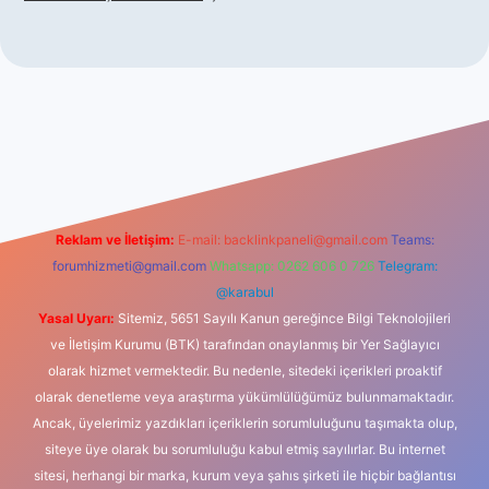
el giriş
betexper indir
Reklam ve İletişim:
E-mail:
backlinkpaneli@gmail.com
Teams:
forumhizmeti@gmail.com
Whatsapp: 0262 606 0 726
Telegram:
@karabul
Yasal Uyarı:
Sitemiz, 5651 Sayılı Kanun gereğince Bilgi Teknolojileri
ve İletişim Kurumu (BTK) tarafından onaylanmış bir Yer Sağlayıcı
olarak hizmet vermektedir. Bu nedenle, sitedeki içerikleri proaktif
olarak denetleme veya araştırma yükümlülüğümüz bulunmamaktadır.
Ancak, üyelerimiz yazdıkları içeriklerin sorumluluğunu taşımakta olup,
siteye üye olarak bu sorumluluğu kabul etmiş sayılırlar. Bu internet
sitesi, herhangi bir marka, kurum veya şahıs şirketi ile hiçbir bağlantısı