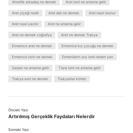
Ahretlik arkadaş ne demek
Arat ismi ne anlama gelir
Aret çiçeği nedir
Aret dalı ne demek
Aret nasıl olunur
Aret nasıl yazılır
Aret ne anlama gelir
Aret ne demek coğrafya
Aret ne demek Trakya
Ermenice aret ne demek
Ermenice kız çocuğu ne demek
Ermenice lorin ne demek
Ermenilerin soy ismi neden yan
Sarper ne anlama gelir
Tiara ismi ne anlama gelir
Trakya aret ne demek
Trakyalılar kimler
Önceki Yazı
Artırılmış Gerçeklik Faydaları Nelerdir
Sonraki Yazı