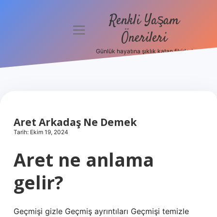
Renkli Yaşam
menüyü
Önerileri
aç
Günlük hayatına şıklık katan fikirler!
Anasayfa
Gizlilik
Politikası
Yasal Uyarı
Aret Arkadaş Ne Demek
Tarih: Ekim 19, 2024
Hakkımızda
Aret ne anlama
gelir?
Geçmişi gizle Geçmiş ayrıntıları Geçmişi temizle