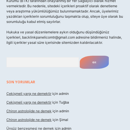
Kurumu (BTK) tarafından onaylanmış bir Yer Sağlayıcı olarak hizmet
vermektedir. Bu nedenle, sitedeki içerikleri proaktif olarak denetleme
veya araştırma yükümlülüğümüz bulunmamaktadır. Ancak, üyelerimiz
yazdıkları içeriklerin sorumluluğunu taşımakta olup, siteye üye olarak bu
sorumluluğu kabul etmiş sayılırlar.
Hukuka ve yasal düzenlemelere aykırı olduğunu düşündüğünüz
içerikleri,
backlinkpanelicomtr@gmail.com
adresine bildirmeniz halinde,
ilgili içerikler yasal süre içerisinde sitemizden kaldırılacaktır.
Arama
SON YORUMLAR
Çekişmeli yargı ne demektir
için
admin
Çekişmeli yargı ne demektir
için
Tuğba
Chiron astrolojide ne demek
için
admin
Chiron astrolojide ne demek
için
Şimal
Ünsüz benzeşmesi ne demek
için
admin