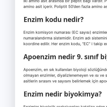
İki amino asit arasında bir peptit bağı vardır. Pe
amino asit içerir. Poliptit 50’den fazla amino asi
Enzim kodu nedir?
Enzim komisyon numarası (EC sayısı) enzimler,
numaralandırma sistemidir. Enzim adı sistemini
koordine edilir. Her enzim kodu, “EC” i takip e
Apoenzim nedir 9. sınıf bi
Apoenzim, en sık kullanılan biyoloji sözlüğünde 
olmayan enzimler, diyalizlenemeyen ve ısı ve sı
asitlerin sırasını ve sayısını belirlemek için ap
Enzim nedir biyokimya?
Enzimler biyolojik reaksiyonları katalize eden