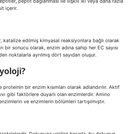
ptitler, peptit bağlanması ile ilişkili iki veya daha fazla
t içerir.
 katalize edilmiş kimyasal reaksiyonlara bağlı olarak
n bir sonucu olarak, enzim adına sahip her EC sayısı
den noktalarla ayrılmış dört sayıdan oluşur.
yoloji?
proteinin bir enzim kısımları olarak adlandırılır. Aktif
vı gibi faktörlere duyarlı olan enzimlerdir. Amino
oenzimlerin ve enzimlerin bölümleri tartışılmıştır.
 proteinlerdir. Dokunuza verilen hasarla, bu dokunun