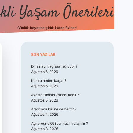
kli Yaşam Önerileri
Günlük hayatına şıklık katan fikirler!
elexbet güncel gi
Sidebar
SON YAZILAR
Dil sınavı kaç saat sürüyor ?
Ağustos 6, 2026
Kumru neden kaçar ?
Ağustos 6, 2026
Avesta isminin kökeni nedir ?
Ağustos 5, 2026
Arapçada kal ne demektir ?
Ağustos 4, 2026
Agnoround Ot ilacı nasıl kullanılır ?
Ağustos 3, 2026