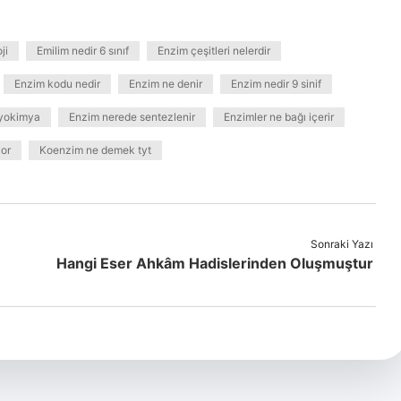
ji
Emilim nedir 6 sınıf
Enzim çeşitleri nelerdir
Enzim kodu nedir
Enzim ne denir
Enzim nedir 9 sinif
iyokimya
Enzim nerede sentezlenir
Enzimler ne bağı içerir
yor
Koenzim ne demek tyt
Sonraki Yazı
Hangi Eser Ahkâm Hadislerinden Oluşmuştur