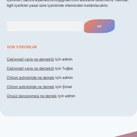
ilgili içerikler yasal süre içerisinde sitemizden kaldırılacaktır.
Arama
SON YORUMLAR
Çekişmeli yargı ne demektir
için
admin
Çekişmeli yargı ne demektir
için
Tuğba
Chiron astrolojide ne demek
için
admin
Chiron astrolojide ne demek
için
Şimal
Ünsüz benzeşmesi ne demek
için
admin
texper indir