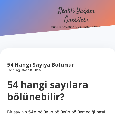
Renkli Yaşam
menüyü
Önerileri
aç
Günlük hayatına şıklık katan fikirler!
Anasayfa
Gizlilik
Politikası
Yasal Uyarı
54 Hangi Sayıya Bölünür
Tarih: Ağustos 28, 2025
Hakkımızda
54 hangi sayılara
bölünebilir?
Bir sayının 54’e bölünüp bölünüp bölünmediği nasıl