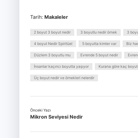
Tarih:
Makaleler
2 boyut 3 boyut nedir
3 boyutlu nedir örnek
3 boyu
4 boyut Nedir Spiritüel
5 boyutta kimler var
Biz ha
Düzlem 3 boyutlu mu
Evrende 5 boyut nedir
Evren
İnsanlar kaçıncı boyutta yaşıyor
Kurana göre kaç boyut
Üç boyut nedir ve örnekleri nelerdir
Önceki Yazı
Mikron Seviyesi Nedir