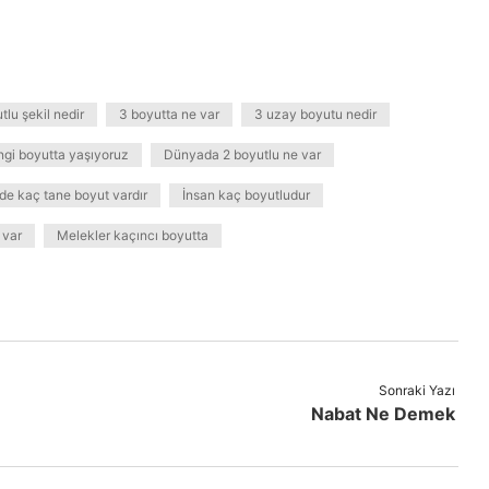
tlu şekil nedir
3 boyutta ne var
3 uzay boyutu nedir
ngi boyutta yaşıyoruz
Dünyada 2 boyutlu ne var
de kaç tane boyut vardır
İnsan kaç boyutludur
 var
Melekler kaçıncı boyutta
Sonraki Yazı
Nabat Ne Demek