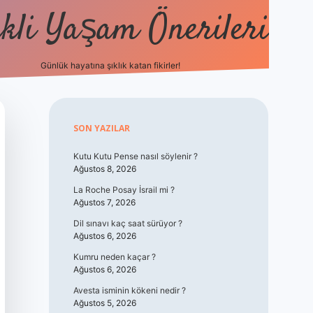
kli Yaşam Önerileri
Günlük hayatına şıklık katan fikirler!
elexbet güncel giri
Sidebar
SON YAZILAR
Kutu Kutu Pense nasıl söylenir ?
Ağustos 8, 2026
La Roche Posay İsrail mi ?
Ağustos 7, 2026
Dil sınavı kaç saat sürüyor ?
Ağustos 6, 2026
Kumru neden kaçar ?
Ağustos 6, 2026
Avesta isminin kökeni nedir ?
Ağustos 5, 2026