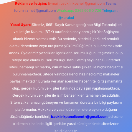
Reklam ve İletişim:
E-mail:
backlinkpaneli@gmail.com
Teams:
forumhizmeti@gmail.com
Whatsapp: 0262 606 0 726
Telegram:
@karabul
Yasal Uyarı:
Sitemiz, 5651 Sayılı Kanun gereğince Bilgi Teknolojileri
ve İletişim Kurumu (BTK) tarafından onaylanmış bir Yer Sağlayıcı
olarak hizmet vermektedir. Bu nedenle, sitedeki içerikleri proaktif
olarak denetleme veya araştırma yükümlülüğümüz bulunmamaktadır.
Ancak, üyelerimiz yazdıkları içeriklerin sorumluluğunu taşımakta olup,
siteye üye olarak bu sorumluluğu kabul etmiş sayılırlar. Bu internet
sitesi, herhangi bir marka, kurum veya şahıs şirketi ile hiçbir bağlantısı
bulunmamaktadır. Sitede yalnızca kendi hazırladığımız makaleler
paylaşılmaktadır. Burada yer alan içerikler haber niteliği taşımamakta
olup, gerçek kurum ve kişiler hakkında paylaşım yapılmamaktadır.
Gerçek kurum ve kişiler ile isim benzerlikleri tamamen tesadüfidir.
Sitemiz, kar amacı gütmeyen ve tamamen ücretsiz bir bilgi paylaşım
platformudur. Hukuka ve yasal düzenlemelere aykırı olduğunu
düşündüğünüz içerikleri,
backlinkpanelicomtr@gmail.com
adresine
bildirmeniz halinde, ilgili içerikler yasal süre içerisinde sitemizden
kaldırılacaktır.