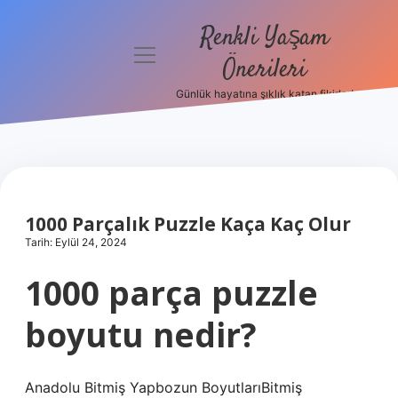
Renkli Yaşam
menüyü
Önerileri
aç
Günlük hayatına şıklık katan fikirler!
Anasayfa
Gizlilik
Politikası
Yasal Uyarı
1000 Parçalık Puzzle Kaça Kaç Olur
Tarih: Eylül 24, 2024
Hakkımızda
1000 parça puzzle
boyutu nedir?
Anadolu Bitmiş Yapbozun BoyutlarıBitmiş