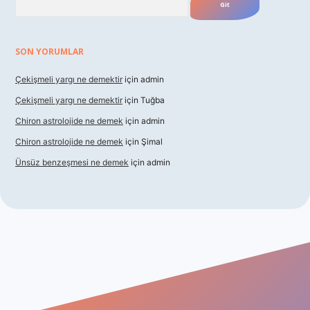
SON YORUMLAR
Çekişmeli yargı ne demektir
için
admin
Çekişmeli yargı ne demektir
için
Tuğba
Chiron astrolojide ne demek
için
admin
Chiron astrolojide ne demek
için
Şimal
Ünsüz benzeşmesi ne demek
için
admin
l giriş
betexper indir