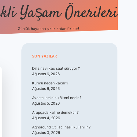
kli Yaşam Önerileri
Günlük hayatına şıklık katan fikirler!
elexbet günc
Sidebar
SON YAZILAR
Dil sınavı kaç saat sürüyor ?
Ağustos 6, 2026
Kumru neden kaçar ?
Ağustos 6, 2026
Avesta isminin kökeni nedir ?
Ağustos 5, 2026
Arapçada kal ne demektir ?
Ağustos 4, 2026
Agnoround Ot ilacı nasıl kullanılır ?
Ağustos 3, 2026