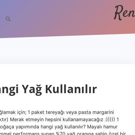
Ren
gi Yağ Kullanılır
ağlamak için; 1 paket tereyağı veya pasta margarini
tır) Merak etmeyin hepsini kullanamayacağız :))))) 1
4 Poğaça yapımında hangi yağ kullanılır? Mayalı hamur
emmel performans sunan %70 yağ oranına sahip özel bir