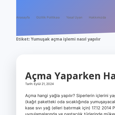
Anasayfa
Gizlilik Politikası
Yasal Uyarı
Hakkımızda
Etiket:
Yumuşak açma işlemi nasıl yapılır
Açma Yaparken Han
Tarih: Eylül 21, 2024
Açma hangi yağla yapılır? Siperlerin içlerini y
(kağıt paketteki oda sıcaklığında yumuşayacak
kase sıvı yağ (elleri batırmak için) 17.12 201
uygulamalarında ve pastacılık türlerinde mük