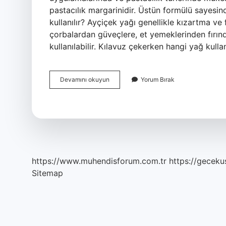
pastacılık margarinidir. Üstün formülü sayesin
kullanılır? Ayçiçek yağı genellikle kızartma ve 
çorbalardan güveçlere, et yemeklerinden fırın
kullanılabilir. Kılavuz çekerken hangi yağ kul
Açma
Devamını okuyun
Yorum Bırak
Yaparken
Hangi
Yağ
Kullanılır
https://www.muhendisforum.com.tr
https://gecekus
Sitemap