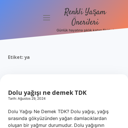
Renkli Yaşam
menüyü
Önerileri
aç
Günlük hayatına şıklık katan fikirler!
Anasayfa
Gizlilik
Politikası
Etiket:
ya
Yasal Uyarı
Hakkımızda
Dolu yağışı ne demek TDK
Tarih: Ağustos 29, 2024
Dolu Yağışı Ne Demek TDK? Dolu yağışı, yağış
sırasında gökyüzünden yağan damlacıklardan
oluşan bir yağmur durumudur. Dolu yağışının