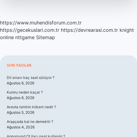
https://www.muhendisforum.com.tr
https://gecekuslari.com.tr
https://devrearasi.com.tr
knight
online
nttgame
Sitemap
Sidebar
SON YAZILAR
Dil sınavı kaç saat sürüyor ?
Ağustos 6, 2026
Kumru neden kaçar ?
Ağustos 6, 2026
Avesta isminin kökeni nedir ?
Ağustos 5, 2026
Arapçada kal ne demektir ?
Ağustos 4, 2026
Agnoround Ot ilacı nasıl kullanılır ?