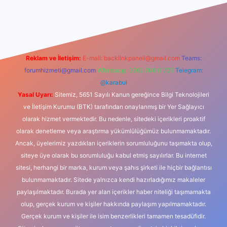
xbet güncel giriş
betexper indir
Reklam ve İletişim:
E-mail:
backlinkpaneli@gmail.com
Teams:
forumhizmeti@gmail.com
Whatsapp: 0262 606 0 726
Telegram:
@karabul
Yasal Uyarı:
Sitemiz, 5651 Sayılı Kanun gereğince Bilgi Teknolojileri
ve İletişim Kurumu (BTK) tarafından onaylanmış bir Yer Sağlayıcı
olarak hizmet vermektedir. Bu nedenle, sitedeki içerikleri proaktif
olarak denetleme veya araştırma yükümlülüğümüz bulunmamaktadır.
Ancak, üyelerimiz yazdıkları içeriklerin sorumluluğunu taşımakta olup,
siteye üye olarak bu sorumluluğu kabul etmiş sayılırlar. Bu internet
sitesi, herhangi bir marka, kurum veya şahıs şirketi ile hiçbir bağlantısı
bulunmamaktadır. Sitede yalnızca kendi hazırladığımız makaleler
paylaşılmaktadır. Burada yer alan içerikler haber niteliği taşımamakta
olup, gerçek kurum ve kişiler hakkında paylaşım yapılmamaktadır.
Gerçek kurum ve kişiler ile isim benzerlikleri tamamen tesadüfidir.