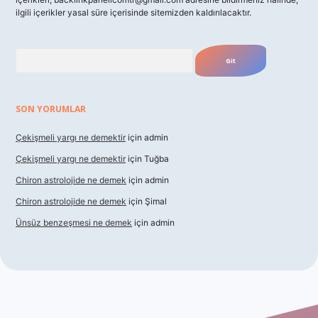
ilgili içerikler yasal süre içerisinde sitemizden kaldırılacaktır.
Arama
SON YORUMLAR
Çekişmeli yargı ne demektir
için
admin
Çekişmeli yargı ne demektir
için
Tuğba
Chiron astrolojide ne demek
için
admin
Chiron astrolojide ne demek
için
Şimal
Ünsüz benzeşmesi ne demek
için
admin
ş
betexper indir