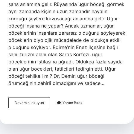
şans anlamına gelir. Rüyasında uğur böceği görmek
aynı zamanda kişinin uzun zamandır hayalini
kurduğu şeylere kavuşacağı anlamına gelir. Uğur
böceği insana ne yapar? Ancak uzmanlar, uğur
böceklerinin insanlara zararsız olduğunu söyleyerek
böceklerin biyolojik mücadelede de oldukça etkili
olduğunu söylüyor. Edirne’nin Enez ilçesine bağlı
sahil turizm alanı olan Saros Körfezi, uğur
böceklerinin istilasına uğradı. Oldukça fazla sayıda
olan uğur böcekleri, tatilcileri tedirgin etti. Uğur
böceği tehlikeli mi? Dr. Demir, uğur böceği
örümceğinin zehirli olmadığını ve sadece…
Uğur
Devamını okuyun
Yorum Bırak
Böceği
Insana
Konarsa
Ne
Olur