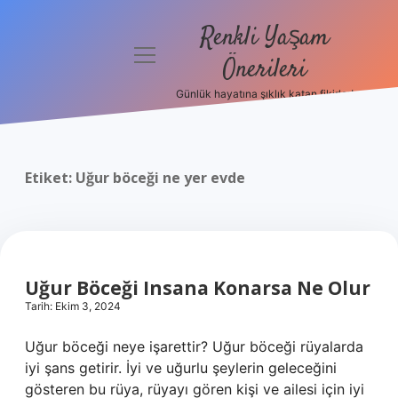
Renkli Yaşam
menüyü
Önerileri
aç
Günlük hayatına şıklık katan fikirler!
Anasayfa
Gizlilik
Politikası
Etiket:
Uğur böceği ne yer evde
Yasal Uyarı
Hakkımızda
Uğur Böceği Insana Konarsa Ne Olur
Tarih: Ekim 3, 2024
Uğur böceği neye işarettir? Uğur böceği rüyalarda
iyi şans getirir. İyi ve uğurlu şeylerin geleceğini
gösteren bu rüya, rüyayı gören kişi ve ailesi için iyi