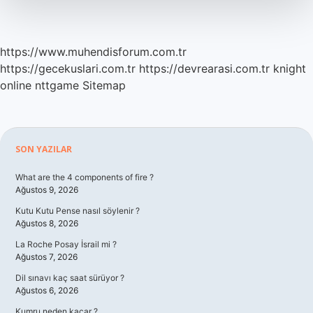
https://www.muhendisforum.com.tr
https://gecekuslari.com.tr
https://devrearasi.com.tr
knight
online
nttgame
Sitemap
Sidebar
SON YAZILAR
What are the 4 components of fire ?
Ağustos 9, 2026
Kutu Kutu Pense nasıl söylenir ?
Ağustos 8, 2026
La Roche Posay İsrail mi ?
Ağustos 7, 2026
Dil sınavı kaç saat sürüyor ?
Ağustos 6, 2026
Kumru neden kaçar ?