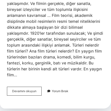
yaklaşımdır. Ve filmin gerçekle, diğer sanatla,
bireysel izleyiciler ve tüm toplumla ilişkisini
anlamanın kavramsal … Film teorisi, akademik
disiplinde mobil resimlerin resmi temel niteliklerini
dikkate almaya başlayan bir dizi bilimsel
yaklaşımdır. 1920’ler tarafından sunulacak; Ve şimdi
gerçeklik, diğer sanatlar, bireysel seyirciler ve tüm
toplum arasındaki ilişkiyi anlamak. Türleri nelerdir
film türleri? Ana film türleri nelerdir? En yaygın film
türlerinden bazıları drama, komedi, bilim kurgu,
fantezi, korku, gerginlik, batı ve müzikaldir. Bu
türlerin her birinin kendi alt türleri vardır. En yaygın
film…
Film
Devamını okuyun
Yorum Bırak
Tür
Kuramı
Ne
Demek