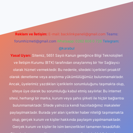
iş
betexper indir
Reklam ve İletişim:
E-mail:
backlinkpaneli@gmail.com
Teams:
forumhizmeti@gmail.com
Whatsapp: 0262 606 0 726
Telegram:
@karabul
Yasal Uyarı:
Sitemiz, 5651 Sayılı Kanun gereğince Bilgi Teknolojileri
ve İletişim Kurumu (BTK) tarafından onaylanmış bir Yer Sağlayıcı
olarak hizmet vermektedir. Bu nedenle, sitedeki içerikleri proaktif
olarak denetleme veya araştırma yükümlülüğümüz bulunmamaktadır.
Ancak, üyelerimiz yazdıkları içeriklerin sorumluluğunu taşımakta olup,
siteye üye olarak bu sorumluluğu kabul etmiş sayılırlar. Bu internet
sitesi, herhangi bir marka, kurum veya şahıs şirketi ile hiçbir bağlantısı
bulunmamaktadır. Sitede yalnızca kendi hazırladığımız makaleler
paylaşılmaktadır. Burada yer alan içerikler haber niteliği taşımamakta
olup, gerçek kurum ve kişiler hakkında paylaşım yapılmamaktadır.
Gerçek kurum ve kişiler ile isim benzerlikleri tamamen tesadüfidir.