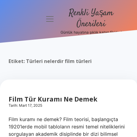
Renkli Yaşam
menüyü
Önerileri
aç
Günlük hayatına şıklık katan fikirler!
Anasayfa
Gizlilik
Politikası
Etiket:
Türleri nelerdir film türleri
Yasal Uyarı
Hakkımızda
Film Tür Kuramı Ne Demek
Tarih: Mart 17, 2025
Film kuramı ne demek? Film teorisi, başlangıçta
1920’lerde mobil tabloların resmi temel niteliklerini
sorgulayan akademik disiplinde bir dizi bilimsel