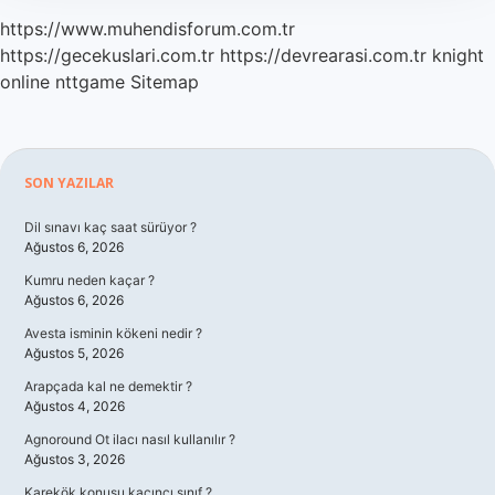
https://www.muhendisforum.com.tr
https://gecekuslari.com.tr
https://devrearasi.com.tr
knight
online
nttgame
Sitemap
Sidebar
SON YAZILAR
Dil sınavı kaç saat sürüyor ?
Ağustos 6, 2026
Kumru neden kaçar ?
Ağustos 6, 2026
Avesta isminin kökeni nedir ?
Ağustos 5, 2026
Arapçada kal ne demektir ?
Ağustos 4, 2026
Agnoround Ot ilacı nasıl kullanılır ?
Ağustos 3, 2026
Karekök konusu kaçıncı sınıf ?