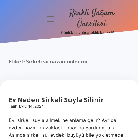
Renkli Yaşam
menüyü
Önerileri
aç
Günlük hayatına şıklık katan fikirler!
Anasayfa
Gizlilik
Politikası
Etiket:
Sirkeli su nazarı önler mi
Yasal Uyarı
Hakkımızda
Ev Neden Sirkeli Suyla Silinir
Tarih: Eylül 14, 2024
Evi sirkeli suyla silmek ne anlama gelir? Ayrıca
evden nazarın uzaklaştırılmasına yardımcı olur.
Aslında sirkeli su, evdeki büyüyü bile yok etmede