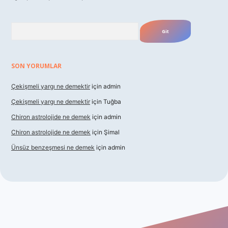
Arama
SON YORUMLAR
Çekişmeli yargı ne demektir
için
admin
Çekişmeli yargı ne demektir
için
Tuğba
Chiron astrolojide ne demek
için
admin
Chiron astrolojide ne demek
için
Şimal
Ünsüz benzeşmesi ne demek
için
admin
ş
betexper indir