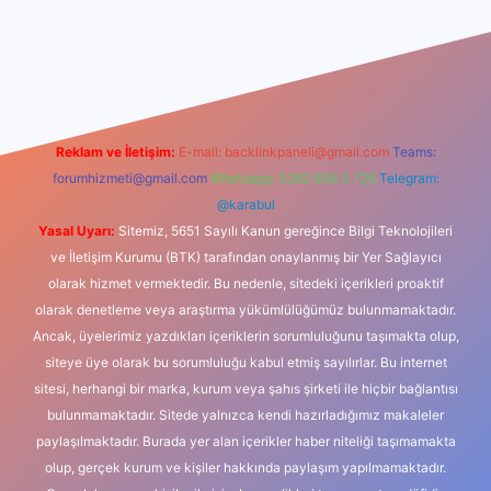
iş
betexper indir
Reklam ve İletişim:
E-mail:
backlinkpaneli@gmail.com
Teams:
forumhizmeti@gmail.com
Whatsapp: 0262 606 0 726
Telegram:
@karabul
Yasal Uyarı:
Sitemiz, 5651 Sayılı Kanun gereğince Bilgi Teknolojileri
ve İletişim Kurumu (BTK) tarafından onaylanmış bir Yer Sağlayıcı
olarak hizmet vermektedir. Bu nedenle, sitedeki içerikleri proaktif
olarak denetleme veya araştırma yükümlülüğümüz bulunmamaktadır.
Ancak, üyelerimiz yazdıkları içeriklerin sorumluluğunu taşımakta olup,
siteye üye olarak bu sorumluluğu kabul etmiş sayılırlar. Bu internet
sitesi, herhangi bir marka, kurum veya şahıs şirketi ile hiçbir bağlantısı
bulunmamaktadır. Sitede yalnızca kendi hazırladığımız makaleler
paylaşılmaktadır. Burada yer alan içerikler haber niteliği taşımamakta
olup, gerçek kurum ve kişiler hakkında paylaşım yapılmamaktadır.