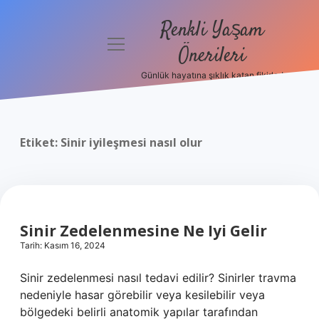
Renkli Yaşam
menüyü
Önerileri
aç
Günlük hayatına şıklık katan fikirler!
Anasayfa
Gizlilik
Politikası
Etiket:
Sinir iyileşmesi nasıl olur
Yasal Uyarı
Hakkımızda
Sinir Zedelenmesine Ne Iyi Gelir
Tarih: Kasım 16, 2024
Sinir zedelenmesi nasıl tedavi edilir? Sinirler travma
nedeniyle hasar görebilir veya kesilebilir veya
bölgedeki belirli anatomik yapılar tarafından