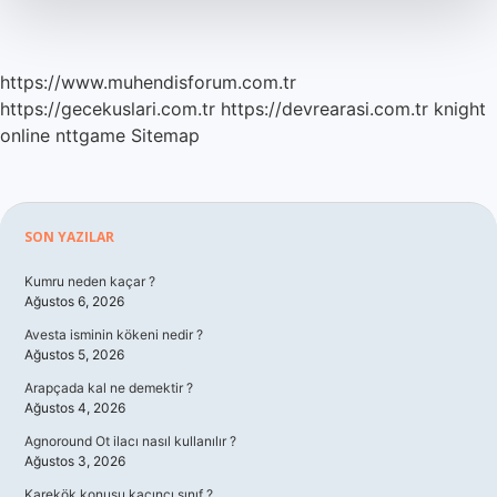
https://www.muhendisforum.com.tr
https://gecekuslari.com.tr
https://devrearasi.com.tr
knight
online
nttgame
Sitemap
Sidebar
SON YAZILAR
Kumru neden kaçar ?
Ağustos 6, 2026
Avesta isminin kökeni nedir ?
Ağustos 5, 2026
Arapçada kal ne demektir ?
Ağustos 4, 2026
Agnoround Ot ilacı nasıl kullanılır ?
Ağustos 3, 2026
Karekök konusu kaçıncı sınıf ?