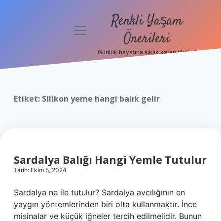
Renkli Yaşam
menüyü
Önerileri
aç
Günlük hayatına şıklık katan fikirler!
Anasayfa
Gizlilik
Politikası
Etiket:
Silikon yeme hangi balık gelir
Yasal Uyarı
Hakkımızda
Sardalya Balığı Hangi Yemle Tutulur
Tarih: Ekim 5, 2024
Sardalya ne ile tutulur? Sardalya avcılığının en
yaygın yöntemlerinden biri olta kullanmaktır. İnce
misinalar ve küçük iğneler tercih edilmelidir. Bunun