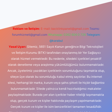
ş
betexper indir
Reklam ve İletişim:
E-mail:
backlinkpaneli@gmail.com
Teams:
forumhizmeti@gmail.com
Whatsapp: 0262 606 0 726
Telegram:
@karabul
Yasal Uyarı:
Sitemiz, 5651 Sayılı Kanun gereğince Bilgi Teknolojileri
ve İletişim Kurumu (BTK) tarafından onaylanmış bir Yer Sağlayıcı
olarak hizmet vermektedir. Bu nedenle, sitedeki içerikleri proaktif
olarak denetleme veya araştırma yükümlülüğümüz bulunmamaktadır.
Ancak, üyelerimiz yazdıkları içeriklerin sorumluluğunu taşımakta olup,
siteye üye olarak bu sorumluluğu kabul etmiş sayılırlar. Bu internet
sitesi, herhangi bir marka, kurum veya şahıs şirketi ile hiçbir bağlantısı
bulunmamaktadır. Sitede yalnızca kendi hazırladığımız makaleler
paylaşılmaktadır. Burada yer alan içerikler haber niteliği taşımamakta
olup, gerçek kurum ve kişiler hakkında paylaşım yapılmamaktadır.
Gerçek kurum ve kişiler ile isim benzerlikleri tamamen tesadüfidir.