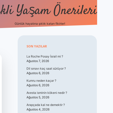
kli Yaşam Önerileri
Günlük hayatına şıklık katan fikirler!
elexbet günc
Sidebar
SON YAZILAR
La Roche Posay İsrail mi ?
Ağustos 7, 2026
Dil sınavı kaç saat sürüyor ?
Ağustos 6, 2026
Kumru neden kaçar ?
Ağustos 6, 2026
Avesta isminin kökeni nedir ?
Ağustos 5, 2026
Arapçada kal ne demektir ?
Ağustos 4, 2026