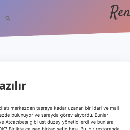
Ren
azılır
ilatı merkezden taşraya kadar uzanan bir idari ve mali
kezde bulunuyor ve sarayda görev alıyordu. Bunlar
 ve Atcacıbaşı gibi üst düzey yöneticilerdi ve bunlara
DK? Birlikte çalışan birkaç şefin başı. Bu, bir restoranda