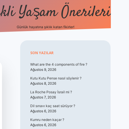
kli Yaşam Önerileri
Günlük hayatına şıklık katan fikirler!
elexbet günc
Sidebar
SON YAZILAR
What are the 4 components of fire ?
Ağustos 9, 2026
Kutu Kutu Pense nasıl söylenir ?
Ağustos 8, 2026
La Roche Posay İsrail mi ?
Ağustos 7, 2026
Dil sınavı kaç saat sürüyor ?
Ağustos 6, 2026
Kumru neden kaçar ?
Ağustos 6, 2026