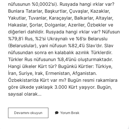
nüfusunun %0,0002’si). Rusyada hangi ırklar var?
Bunlara Tatarlar, Başkurtlar, Çuvaşlar, Kazaklar,
Yakutlar, Tuvanlar, Karaçaylar, Balkarlar, Altaylar,
Hakaslar, Şorlar, Dolganlar, Azeriler, Özbekler ve
diğerleri dahildir. Rusyada hangi ırklar var? Nüfusun
%79,8’i Rus, %2’si Ukraynalı ve %6’sı Belaruslu
(Belaruslular), yani nüfusun %82,4’ü Slav’dır. Slav
nüfusundan sonra en kalabalık azınlık Türklerdir.
Türkler Rus nüfusunun %8,4’ünü oluşturmaktadır.
Hangi ülkeler Kürt tür? Bugünkü Kürtler: Türkiye,
İran, Suriye, Irak, Ermenistan, Afganistan.
Özbekistan’da Kürt var mı? Bugün resmi rakamlara
göre ülkede yaklaşık 3.000 Kürt yaşıyor. Bugün,
sayısal olarak…
Rusyada
Devamını okuyun
Yorum Bırak
Kürt
Var
Mı