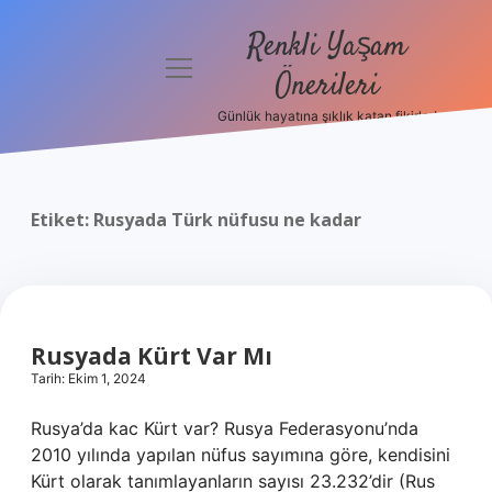
Renkli Yaşam
menüyü
Önerileri
aç
Günlük hayatına şıklık katan fikirler!
Anasayfa
Gizlilik
Politikası
Etiket:
Rusyada Türk nüfusu ne kadar
Yasal Uyarı
Hakkımızda
Rusyada Kürt Var Mı
Tarih: Ekim 1, 2024
Rusya’da kac Kürt var? Rusya Federasyonu’nda
2010 yılında yapılan nüfus sayımına göre, kendisini
Kürt olarak tanımlayanların sayısı 23.232’dir (Rus