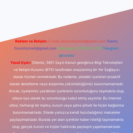
xbet güncel giriş
betexper indir
Reklam ve İletişim:
E-mail:
backlinkpaneli@gmail.com
Teams:
forumhizmeti@gmail.com
Whatsapp: 0262 606 0 726
Telegram:
@karabul
Yasal Uyarı:
Sitemiz, 5651 Sayılı Kanun gereğince Bilgi Teknolojileri
ve İletişim Kurumu (BTK) tarafından onaylanmış bir Yer Sağlayıcı
olarak hizmet vermektedir. Bu nedenle, sitedeki içerikleri proaktif
olarak denetleme veya araştırma yükümlülüğümüz bulunmamaktadır.
Ancak, üyelerimiz yazdıkları içeriklerin sorumluluğunu taşımakta olup,
siteye üye olarak bu sorumluluğu kabul etmiş sayılırlar. Bu internet
sitesi, herhangi bir marka, kurum veya şahıs şirketi ile hiçbir bağlantısı
bulunmamaktadır. Sitede yalnızca kendi hazırladığımız makaleler
paylaşılmaktadır. Burada yer alan içerikler haber niteliği taşımamakta
olup, gerçek kurum ve kişiler hakkında paylaşım yapılmamaktadır.