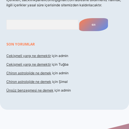
ilgili içerikler yasal süre içerisinde sitemizden kaldırılacaktır.
Arama
SON YORUMLAR
Çekişmeli yargı ne demektir
için
admin
Çekişmeli yargı ne demektir
için
Tuğba
Chiron astrolojide ne demek
için
admin
Chiron astrolojide ne demek
için
Şimal
Ünsüz benzeşmesi ne demek
için
admin
exbet güncel giriş
betexper indir