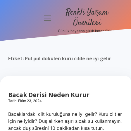
Renkli Yaşam
menüyü
Önerileri
aç
Günlük hayatına şıklık katan fikirler!
Anasayfa
Gizlilik
Politikası
Etiket:
Pul pul dökülen kuru cilde ne iyi gelir
Yasal Uyarı
Hakkımızda
Bacak Derisi Neden Kurur
Tarih: Ekim 23, 2024
Bacaklardaki cilt kuruluğuna ne iyi gelir? Kuru ciltler
için ne iyidir? Duş alırken aşırı sıcak su kullanmayın,
ancak duş süresini 10 dakikadan kısa tutun.