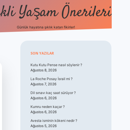
kli Yaşam Önerileri
Günlük hayatına şıklık katan fikirler!
elexbet gün
Sidebar
SON YAZILAR
Kutu Kutu Pense nasıl söylenir ?
Ağustos 8, 2026
La Roche Posay İsrail mi ?
Ağustos 7, 2026
Dil sınavı kaç saat sürüyor ?
Ağustos 6, 2026
Kumru neden kaçar ?
Ağustos 6, 2026
Avesta isminin kökeni nedir ?
Ağustos 5, 2026