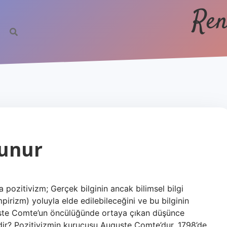
Ren
vunur
 pozitivizm; Gerçek bilginin ancak bilimsel bilgi
pirizm) yoluyla elde edilebileceğini ve bu bilginin
uste Comte’un öncülüğünde ortaya çıkan düşünce
mdir? Pozitivizmin kurucusu Auguste Comte’dur. 1798’de