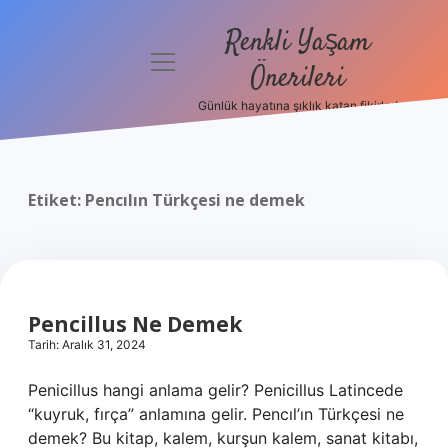
Renkli Yaşam
menüyü
Önerileri
aç
Günlük hayatına şıklık katan fikirler!
Anasayfa
Gizlilik
Politikası
Etiket:
Pencılın Türkçesi ne demek
Yasal Uyarı
Hakkımızda
Pencillus Ne Demek
Tarih: Aralık 31, 2024
Penicillus hangi anlama gelir? Penicillus Latincede
“kuyruk, fırça” anlamına gelir. Pencıl’ın Türkçesi ne
demek? Bu kitap, kalem, kurşun kalem, sanat kitabı,