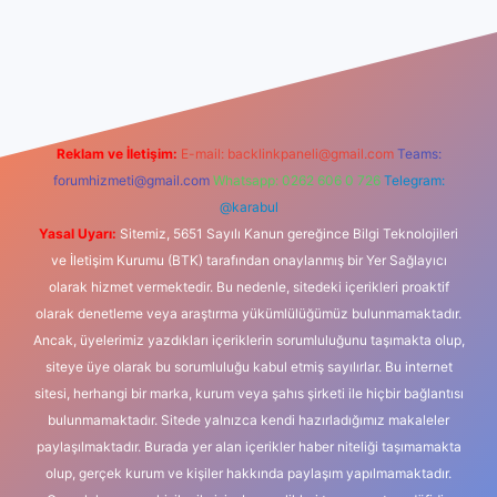
exbet güncel giriş
betexper indir
Reklam ve İletişim:
E-mail:
backlinkpaneli@gmail.com
Teams:
forumhizmeti@gmail.com
Whatsapp: 0262 606 0 726
Telegram:
@karabul
Yasal Uyarı:
Sitemiz, 5651 Sayılı Kanun gereğince Bilgi Teknolojileri
ve İletişim Kurumu (BTK) tarafından onaylanmış bir Yer Sağlayıcı
olarak hizmet vermektedir. Bu nedenle, sitedeki içerikleri proaktif
olarak denetleme veya araştırma yükümlülüğümüz bulunmamaktadır.
Ancak, üyelerimiz yazdıkları içeriklerin sorumluluğunu taşımakta olup,
siteye üye olarak bu sorumluluğu kabul etmiş sayılırlar. Bu internet
sitesi, herhangi bir marka, kurum veya şahıs şirketi ile hiçbir bağlantısı
bulunmamaktadır. Sitede yalnızca kendi hazırladığımız makaleler
paylaşılmaktadır. Burada yer alan içerikler haber niteliği taşımamakta
olup, gerçek kurum ve kişiler hakkında paylaşım yapılmamaktadır.