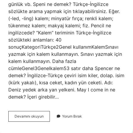
günlük vb. Speni ne demek? Türkçe-İngilizce
sözlükte arama yapmak için tıklayabilirsiniz. Eğer.
(-led, -ling) kalem; minyatür fırça; renkli kalem;
tükenmez kalem; makyaj kalemi; fiz. Pencil ne
ingilizcede? “Kalem” teriminin Türkçe-İngilizce
sözlükteki anlamları: 40
sonuçKategoriTürkçe2Genel kullanımKalemSınavı
yazmak için kalem kullanmayın. Sınavı yazmak için
kalem kullanmayın. Daha fazla
cümleGenel3Genelkalem53 satır daha Spencer ne
demek? İngilizce-Türkçe çeviri isim kiler, dolap. isim
(kürk yakalı), kısa ceket, kadın yün ceketi. Adı:
Deniz yedek arka yan yelkeni. May I come in ne
demek? İçeri girebilir…
Pencillus
Devamını okuyun
Yorum Bırak
Ne
Demek