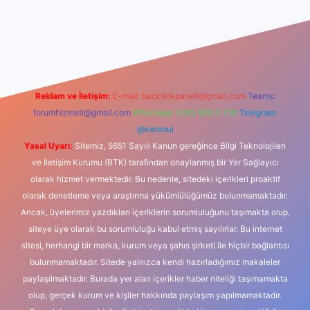
xbet güncel giriş
betexper indir
Reklam ve İletişim:
E-mail:
backlinkpaneli@gmail.com
Teams:
forumhizmeti@gmail.com
Whatsapp: 0262 606 0 726
Telegram:
@karabul
Yasal Uyarı:
Sitemiz, 5651 Sayılı Kanun gereğince Bilgi Teknolojileri
ve İletişim Kurumu (BTK) tarafından onaylanmış bir Yer Sağlayıcı
olarak hizmet vermektedir. Bu nedenle, sitedeki içerikleri proaktif
olarak denetleme veya araştırma yükümlülüğümüz bulunmamaktadır.
Ancak, üyelerimiz yazdıkları içeriklerin sorumluluğunu taşımakta olup,
siteye üye olarak bu sorumluluğu kabul etmiş sayılırlar. Bu internet
sitesi, herhangi bir marka, kurum veya şahıs şirketi ile hiçbir bağlantısı
bulunmamaktadır. Sitede yalnızca kendi hazırladığımız makaleler
paylaşılmaktadır. Burada yer alan içerikler haber niteliği taşımamakta
olup, gerçek kurum ve kişiler hakkında paylaşım yapılmamaktadır.