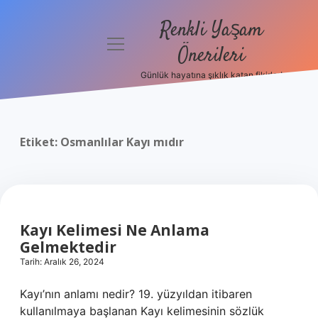
Renkli Yaşam
menüyü
Önerileri
aç
Günlük hayatına şıklık katan fikirler!
Anasayfa
Gizlilik
Politikası
Etiket:
Osmanlılar Kayı mıdır
Yasal Uyarı
Hakkımızda
Kayı Kelimesi Ne Anlama
Gelmektedir
Tarih: Aralık 26, 2024
Kayı’nın anlamı nedir? 19. yüzyıldan itibaren
kullanılmaya başlanan Kayı kelimesinin sözlük