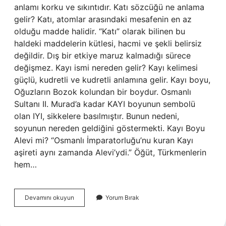
anlamı korku ve sıkıntıdır. Katı sözcüğü ne anlama
gelir? Katı, atomlar arasındaki mesafenin en az
olduğu madde halidir. “Katı” olarak bilinen bu
haldeki maddelerin kütlesi, hacmi ve şekli belirsiz
değildir. Dış bir etkiye maruz kalmadığı sürece
değişmez. Kayı ismi nereden gelir? Kayı kelimesi
güçlü, kudretli ve kudretli anlamına gelir. Kayı boyu,
Oğuzların Bozok kolundan bir boydur. Osmanlı
Sultanı II. Murad’a kadar KAYI boyunun sembolü
olan IYI, sikkelere basılmıştır. Bunun nedeni,
soyunun nereden geldiğini göstermekti. Kayı Boyu
Alevi mi? “Osmanlı İmparatorluğu’nu kuran Kayı
aşireti aynı zamanda Alevi’ydi.” Öğüt, Türkmenlerin
hem…
Kayı
Devamını okuyun
Yorum Bırak
Kelimesi
Ne
Anlama