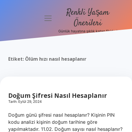
Renkli Yaşam
menüyü
Önerileri
aç
Günlük hayatına şıklık katan fikirler!
Anasayfa
Gizlilik
Politikası
Etiket:
Ölüm hızı nasıl hesaplanır
Yasal Uyarı
Hakkımızda
Doğum Şifresi Nasıl Hesaplanır
Tarih: Eylül 29, 2024
Doğum günü şifresi nasıl hesaplanır? Kişinin PIN
kodu analizi kişinin doğum tarihine göre
yapılmaktadır. 11.02. Doğum sayısı nasıl hesaplanır?