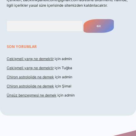
ilgili içerikler yasal süre içerisinde sitemizden kaldırılacaktır.
Arama
SON YORUMLAR
Çekişmeli yargı ne demektir
için
admin
Çekişmeli yargı ne demektir
için
Tuğba
Chiron astrolojide ne demek
için
admin
Chiron astrolojide ne demek
için
Şimal
Ünsüz benzeşmesi ne demek
için
admin
xbet güncel giriş
betexper indir