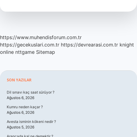
Nedir
https://www.muhendisforum.com.tr
https://gecekuslari.com.tr
https://devrearasi.com.tr
knight
online
nttgame
Sitemap
Sidebar
SON YAZILAR
Dil sınavı kaç saat sürüyor ?
Ağustos 6, 2026
Kumru neden kaçar ?
Ağustos 6, 2026
Avesta isminin kökeni nedir ?
Ağustos 5, 2026
Arapçada kal ne demektir ?