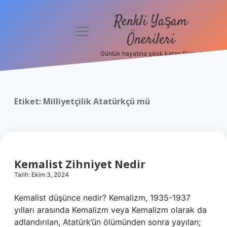
Renkli Yaşam
menüyü
Önerileri
aç
Günlük hayatına şıklık katan fikirler!
Anasayfa
Gizlilik
Politikası
Etiket:
Milliyetçilik Atatürkçü mü
Yasal Uyarı
Hakkımızda
Kemalist Zihniyet Nedir
Tarih: Ekim 3, 2024
Kemalist düşünce nedir? Kemalizm, 1935-1937
yılları arasında Kemalizm veya Kemalizm olarak da
adlandırılan, Atatürk’ün ölümünden sonra yayılan;