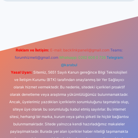
iş
betexper indir
Reklam ve İletişim:
E-mail:
backlinkpaneli@gmail.com
Teams:
forumhizmeti@gmail.com
Whatsapp: 0262 606 0 726
Telegram:
@karabul
Yasal Uyarı:
Sitemiz, 5651 Sayılı Kanun gereğince Bilgi Teknolojileri
ve İletişim Kurumu (BTK) tarafından onaylanmış bir Yer Sağlayıcı
olarak hizmet vermektedir. Bu nedenle, sitedeki içerikleri proaktif
olarak denetleme veya araştırma yükümlülüğümüz bulunmamaktadır.
Ancak, üyelerimiz yazdıkları içeriklerin sorumluluğunu taşımakta olup,
siteye üye olarak bu sorumluluğu kabul etmiş sayılırlar. Bu internet
sitesi, herhangi bir marka, kurum veya şahıs şirketi ile hiçbir bağlantısı
bulunmamaktadır. Sitede yalnızca kendi hazırladığımız makaleler
paylaşılmaktadır. Burada yer alan içerikler haber niteliği taşımamakta