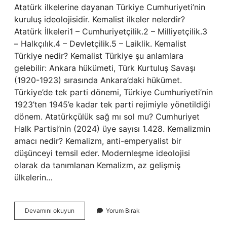
Atatürk ilkelerine dayanan Türkiye Cumhuriyeti’nin
kuruluş ideolojisidir. Kemalist ilkeler nelerdir?
Atatürk İlkeleri1 – Cumhuriyetçilik.2 – Milliyetçilik.3
– Halkçılık.4 – Devletçilik.5 – Laiklik. Kemalist
Türkiye nedir? Kemalist Türkiye şu anlamlara
gelebilir: Ankara hükümeti, Türk Kurtuluş Savaşı
(1920-1923) sırasında Ankara’daki hükümet.
Türkiye’de tek parti dönemi, Türkiye Cumhuriyeti’nin
1923’ten 1945’e kadar tek parti rejimiyle yönetildiği
dönem. Atatürkçülük sağ mı sol mu? Cumhuriyet
Halk Partisi’nin (2024) üye sayısı 1.428. Kemalizmin
amacı nedir? Kemalizm, anti-emperyalist bir
düşünceyi temsil eder. Modernleşme ideolojisi
olarak da tanımlanan Kemalizm, az gelişmiş
ülkelerin…
Kemalist
Devamını okuyun
Yorum Bırak
Zihniyet