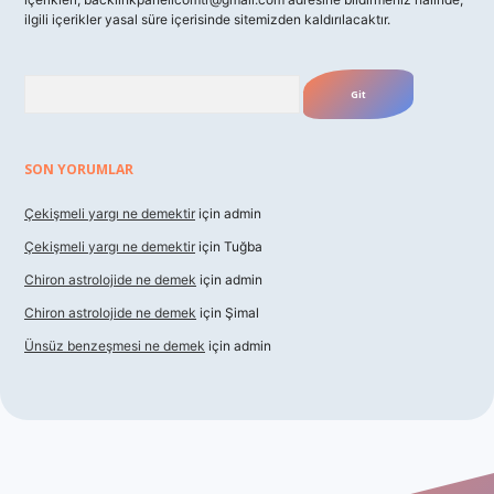
ilgili içerikler yasal süre içerisinde sitemizden kaldırılacaktır.
Arama
SON YORUMLAR
Çekişmeli yargı ne demektir
için
admin
Çekişmeli yargı ne demektir
için
Tuğba
Chiron astrolojide ne demek
için
admin
Chiron astrolojide ne demek
için
Şimal
Ünsüz benzeşmesi ne demek
için
admin
xbet güncel giriş
betexper indir