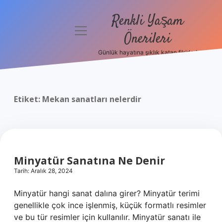
Renkli Yaşam
menüyü
Önerileri
aç
Günlük hayatına şıklık katan fikirler!
Anasayfa
Gizlilik
Politikası
Etiket:
Mekan sanatları nelerdir
Yasal Uyarı
Hakkımızda
Minyatür Sanatına Ne Denir
Tarih: Aralık 28, 2024
Minyatür hangi sanat dalına girer? Minyatür terimi
genellikle çok ince işlenmiş, küçük formatlı resimler
ve bu tür resimler için kullanılır. Minyatür sanatı ile