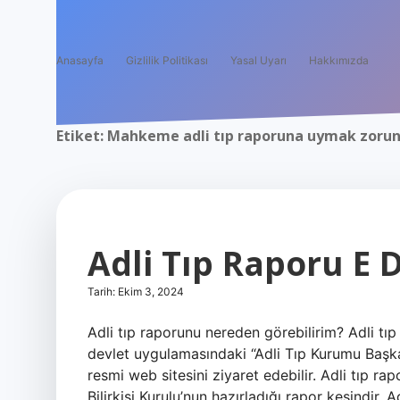
Anasayfa
Gizlilik Politikası
Yasal Uyarı
Hakkımızda
Etiket:
Mahkeme adli tıp raporuna uymak zoru
Adli Tıp Raporu E
Tarih: Ekim 3, 2024
Adli tıp raporunu nereden görebilirim? Adli tı
devlet uygulamasındaki “Adli Tıp Kurumu Başka
resmi web sitesini ziyaret edebilir. Adli tıp ra
Bilirkişi Kurulu’nun hazırladığı rapor kesindir. A