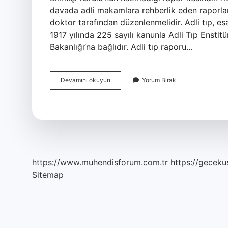
davada adli makamlara rehberlik eden raporlar
doktor tarafından düzenlenmelidir. Adli tıp, es
1917 yılında 225 sayılı kanunla Adli Tıp Enst
Bakanlığı’na bağlıdır. Adli tıp raporu…
Adli
Devamını okuyun
Yorum Bırak
Tıp
Raporu
E
Devlette
Görünür
Mü
https://www.muhendisforum.com.tr
https://gecekus
Sitemap