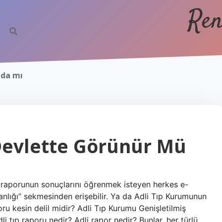
Ren
nda mı
 Devlette Görünür Mü
p raporunun sonuçlarını öğrenmek isteyen herkes e-
nlığı” sekmesinden erişebilir. Ya da Adli Tıp Kurumunun
poru kesin delil midir? Adli Tıp Kurumu Genişletilmiş
dli tıp raporu nedir? Adli rapor nedir? Bunlar, her türlü