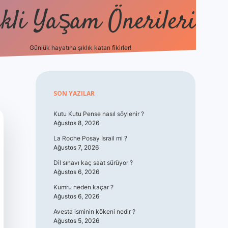
kli Yaşam Önerileri
Günlük hayatına şıklık katan fikirler!
elexbet günc
Sidebar
SON YAZILAR
Kutu Kutu Pense nasıl söylenir ?
Ağustos 8, 2026
La Roche Posay İsrail mi ?
Ağustos 7, 2026
Dil sınavı kaç saat sürüyor ?
Ağustos 6, 2026
Kumru neden kaçar ?
Ağustos 6, 2026
Avesta isminin kökeni nedir ?
Ağustos 5, 2026