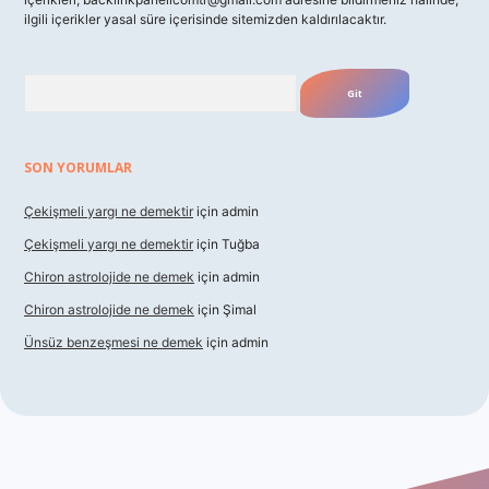
ilgili içerikler yasal süre içerisinde sitemizden kaldırılacaktır.
Arama
SON YORUMLAR
Çekişmeli yargı ne demektir
için
admin
Çekişmeli yargı ne demektir
için
Tuğba
Chiron astrolojide ne demek
için
admin
Chiron astrolojide ne demek
için
Şimal
Ünsüz benzeşmesi ne demek
için
admin
exbet güncel giriş
betexper indir