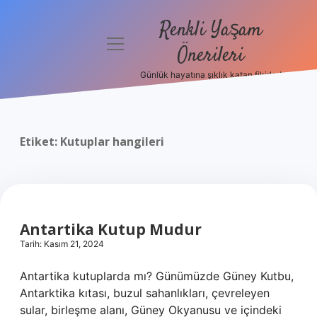
Renkli Yaşam
menüyü
Önerileri
aç
Günlük hayatına şıklık katan fikirler!
Anasayfa
Gizlilik
Politikası
Etiket:
Kutuplar hangileri
Yasal Uyarı
Hakkımızda
Antartika Kutup Mudur
Tarih: Kasım 21, 2024
Antartika kutuplarda mı? Günümüzde Güney Kutbu,
Antarktika kıtası, buzul sahanlıkları, çevreleyen
sular, birleşme alanı, Güney Okyanusu ve içindeki