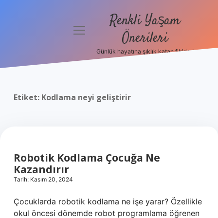
Renkli Yaşam
menüyü
Önerileri
aç
Günlük hayatına şıklık katan fikirler!
Anasayfa
Gizlilik
Politikası
Etiket:
Kodlama neyi geliştirir
Yasal Uyarı
Hakkımızda
Robotik Kodlama Çocuğa Ne
Kazandırır
Tarih: Kasım 20, 2024
Çocuklarda robotik kodlama ne işe yarar? Özellikle
okul öncesi dönemde robot programlama öğrenen