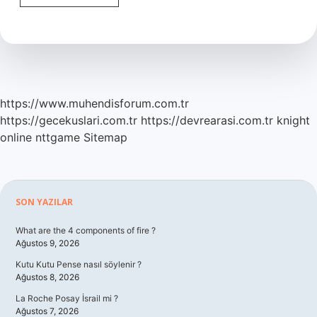
Kodlama
Çocuğa
Ne
Kazandırır
https://www.muhendisforum.com.tr
https://gecekuslari.com.tr
https://devrearasi.com.tr
knight
online
nttgame
Sitemap
Sidebar
SON YAZILAR
What are the 4 components of fire ?
Ağustos 9, 2026
Kutu Kutu Pense nasıl söylenir ?
Ağustos 8, 2026
La Roche Posay İsrail mi ?
Ağustos 7, 2026