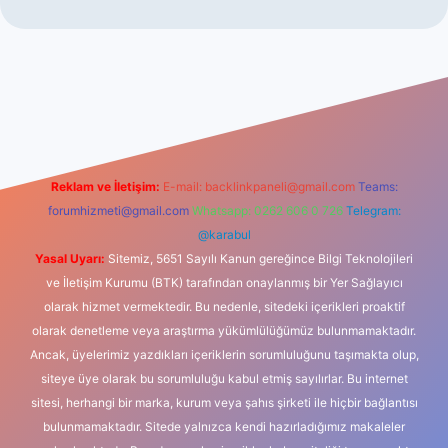
xbet güncel giriş
betexper indir
Reklam ve İletişim:
E-mail:
backlinkpaneli@gmail.com
Teams:
forumhizmeti@gmail.com
Whatsapp: 0262 606 0 726
Telegram:
@karabul
Yasal Uyarı:
Sitemiz, 5651 Sayılı Kanun gereğince Bilgi Teknolojileri
ve İletişim Kurumu (BTK) tarafından onaylanmış bir Yer Sağlayıcı
olarak hizmet vermektedir. Bu nedenle, sitedeki içerikleri proaktif
olarak denetleme veya araştırma yükümlülüğümüz bulunmamaktadır.
Ancak, üyelerimiz yazdıkları içeriklerin sorumluluğunu taşımakta olup,
siteye üye olarak bu sorumluluğu kabul etmiş sayılırlar. Bu internet
sitesi, herhangi bir marka, kurum veya şahıs şirketi ile hiçbir bağlantısı
bulunmamaktadır. Sitede yalnızca kendi hazırladığımız makaleler