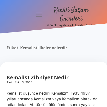
Renkli Yaşam
menüyü
Önerileri
aç
Günlük hayatına şıklık katan fikirler!
Anasayfa
Gizlilik
Politikası
Etiket:
Kemalist ilkeler nelerdir
Yasal Uyarı
Hakkımızda
Kemalist Zihniyet Nedir
Tarih: Ekim 3, 2024
Kemalist düşünce nedir? Kemalizm, 1935-1937
yılları arasında Kemalizm veya Kemalizm olarak da
adlandırılan, Atatürk’ün ölümünden sonra yayılan;