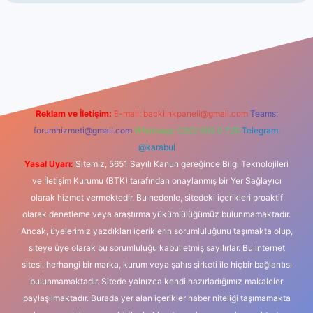
exbet güncel giriş
betexper indir
Reklam ve İletişim:
E-mail:
backlinkpaneli@gmail.com
Teams:
forumhizmeti@gmail.com
Whatsapp: 0262 606 0 726
Telegram:
@karabul
Yasal Uyarı:
Sitemiz, 5651 Sayılı Kanun gereğince Bilgi Teknolojileri
ve İletişim Kurumu (BTK) tarafından onaylanmış bir Yer Sağlayıcı
olarak hizmet vermektedir. Bu nedenle, sitedeki içerikleri proaktif
olarak denetleme veya araştırma yükümlülüğümüz bulunmamaktadır.
Ancak, üyelerimiz yazdıkları içeriklerin sorumluluğunu taşımakta olup,
siteye üye olarak bu sorumluluğu kabul etmiş sayılırlar. Bu internet
sitesi, herhangi bir marka, kurum veya şahıs şirketi ile hiçbir bağlantısı
bulunmamaktadır. Sitede yalnızca kendi hazırladığımız makaleler
paylaşılmaktadır. Burada yer alan içerikler haber niteliği taşımamakta