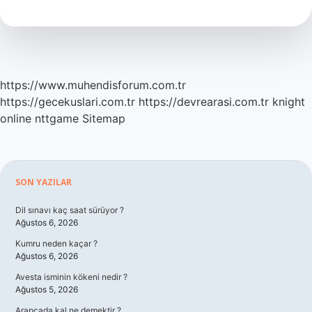
Nedir
https://www.muhendisforum.com.tr
https://gecekuslari.com.tr
https://devrearasi.com.tr
knight
online
nttgame
Sitemap
Sidebar
SON YAZILAR
Dil sınavı kaç saat sürüyor ?
Ağustos 6, 2026
Kumru neden kaçar ?
Ağustos 6, 2026
Avesta isminin kökeni nedir ?
Ağustos 5, 2026
Arapçada kal ne demektir ?