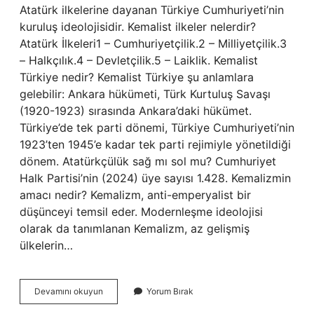
Atatürk ilkelerine dayanan Türkiye Cumhuriyeti’nin
kuruluş ideolojisidir. Kemalist ilkeler nelerdir?
Atatürk İlkeleri1 – Cumhuriyetçilik.2 – Milliyetçilik.3
– Halkçılık.4 – Devletçilik.5 – Laiklik. Kemalist
Türkiye nedir? Kemalist Türkiye şu anlamlara
gelebilir: Ankara hükümeti, Türk Kurtuluş Savaşı
(1920-1923) sırasında Ankara’daki hükümet.
Türkiye’de tek parti dönemi, Türkiye Cumhuriyeti’nin
1923’ten 1945’e kadar tek parti rejimiyle yönetildiği
dönem. Atatürkçülük sağ mı sol mu? Cumhuriyet
Halk Partisi’nin (2024) üye sayısı 1.428. Kemalizmin
amacı nedir? Kemalizm, anti-emperyalist bir
düşünceyi temsil eder. Modernleşme ideolojisi
olarak da tanımlanan Kemalizm, az gelişmiş
ülkelerin…
Kemalist
Devamını okuyun
Yorum Bırak
Zihniyet