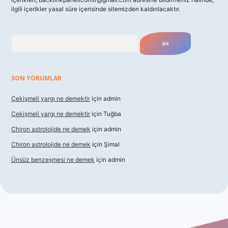
ilgili içerikler yasal süre içerisinde sitemizden kaldırılacaktır.
Arama
SON YORUMLAR
Çekişmeli yargı ne demektir
için
admin
Çekişmeli yargı ne demektir
için
Tuğba
Chiron astrolojide ne demek
için
admin
Chiron astrolojide ne demek
için
Şimal
Ünsüz benzeşmesi ne demek
için
admin
ş
betexper indir