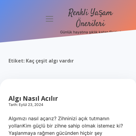
Renkli Yaşam
menüyü
Önerileri
aç
Günlük hayatına şıklık katan fikirler!
Anasayfa
Gizlilik
Politikası
Etiket:
Kaç çeşit algı vardır
Yasal Uyarı
Hakkımızda
Algı Nasıl Acılır
Tarih: Eylül 23, 2024
Algımızı nasıl açarız? Zihninizi açık tutmanın
yollarıKim güçlü bir zihne sahip olmak istemez ki?
Yaşlanmaya rağmen gücünden hiçbir şey