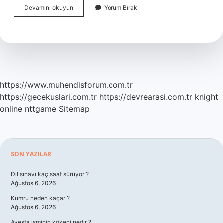
İStanbulun
Devamını okuyun
Yorum Bırak
Avrupa
Yakası
Hangi
Taraf
https://www.muhendisforum.com.tr
https://gecekuslari.com.tr
https://devrearasi.com.tr
knight
online
nttgame
Sitemap
Sidebar
SON YAZILAR
Dil sınavı kaç saat sürüyor ?
Ağustos 6, 2026
Kumru neden kaçar ?
Ağustos 6, 2026
Avesta isminin kökeni nedir ?