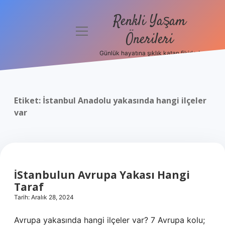
Renkli Yaşam
menüyü
Önerileri
aç
Günlük hayatına şıklık katan fikirler!
Anasayfa
Gizlilik
Politikası
Etiket:
İstanbul Anadolu yakasında hangi ilçeler
var
Yasal Uyarı
Hakkımızda
İStanbulun Avrupa Yakası Hangi
Taraf
Tarih: Aralık 28, 2024
Avrupa yakasında hangi ilçeler var? 7 Avrupa kolu;