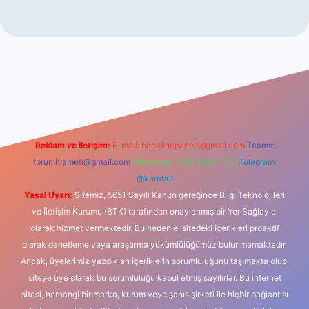
iriş
betexper indir
Reklam ve İletişim:
E-mail:
backlinkpaneli@gmail.com
Teams:
forumhizmeti@gmail.com
Whatsapp: 0262 606 0 726
Telegram:
@karabul
Yasal Uyarı:
Sitemiz, 5651 Sayılı Kanun gereğince Bilgi Teknolojileri
ve İletişim Kurumu (BTK) tarafından onaylanmış bir Yer Sağlayıcı
olarak hizmet vermektedir. Bu nedenle, sitedeki içerikleri proaktif
olarak denetleme veya araştırma yükümlülüğümüz bulunmamaktadır.
Ancak, üyelerimiz yazdıkları içeriklerin sorumluluğunu taşımakta olup,
siteye üye olarak bu sorumluluğu kabul etmiş sayılırlar. Bu internet
sitesi, herhangi bir marka, kurum veya şahıs şirketi ile hiçbir bağlantısı