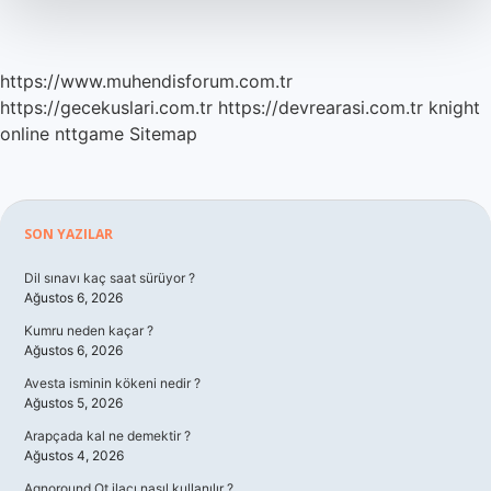
https://www.muhendisforum.com.tr
https://gecekuslari.com.tr
https://devrearasi.com.tr
knight
online
nttgame
Sitemap
Sidebar
SON YAZILAR
Dil sınavı kaç saat sürüyor ?
Ağustos 6, 2026
Kumru neden kaçar ?
Ağustos 6, 2026
Avesta isminin kökeni nedir ?
Ağustos 5, 2026
Arapçada kal ne demektir ?
Ağustos 4, 2026
Agnoround Ot ilacı nasıl kullanılır ?