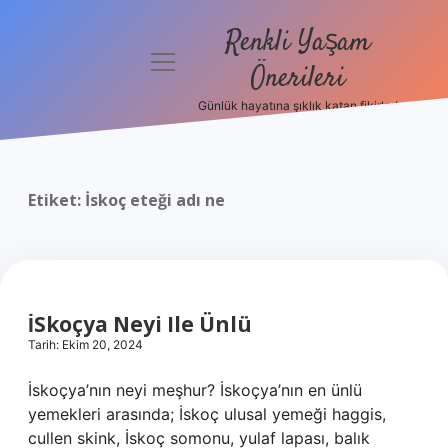
Renkli Yaşam
menüyü
Önerileri
aç
Günlük hayatına şıklık katan fikirler!
Anasayfa
Gizlilik
Politikası
Etiket:
İskoç eteği adı ne
Yasal Uyarı
Hakkımızda
İSkoçya Neyi Ile Ünlü
Tarih: Ekim 20, 2024
İskoçya’nın neyi meşhur? İskoçya’nın en ünlü
yemekleri arasında; İskoç ulusal yemeği haggis,
cullen skink, İskoç somonu, yulaf lapası, balık