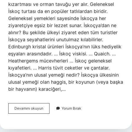
kızartması ve orman tavuğu yer alır. Geleneksel
İskoç turtası da en popüler tatlılardan biridir.
Geleneksel yemekleri sayesinde İskoçya her
ziyaretçiye eşsiz bir lezzet sunar. İskoçya’dan ne
alınır? Bu şekilde ülkeyi ziyaret eden tüm turistler
İskoçya seyahatlerini unutulmaz kılabilirler.
Edinburgh kristal ürünleri İskoçya’nın lüks hediyelik
eşyaları arasındadır. … İskoç viskisi. … Quaich. …
Heathergems mücevherleri … İskoç geleneksel
kıyafetleri. … Harris tüvit ceketler ve çantalar.
İskoçya’nın ulusal yemeği nedir? İskoçya ülkesinin
ulusal yemeği olan haggis, bir koyunun (veya başka
bir hayvanın) karaciğeri,…
İSkoçya
Devamını okuyun
Yorum Bırak
Neyi
Ile
Ünlü