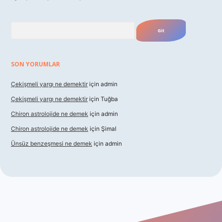
Arama
SON YORUMLAR
Çekişmeli yargı ne demektir
için
admin
Çekişmeli yargı ne demektir
için
Tuğba
Chiron astrolojide ne demek
için
admin
Chiron astrolojide ne demek
için
Şimal
Ünsüz benzeşmesi ne demek
için
admin
ş
betexper indir