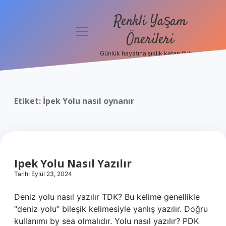
Renkli Yaşam
menüyü
Önerileri
aç
Günlük hayatına şıklık katan fikirler!
Anasayfa
Gizlilik
Politikası
Etiket:
İpek Yolu nasıl oynanır
Yasal Uyarı
Hakkımızda
Ipek Yolu Nasıl Yazılır
Tarih: Eylül 23, 2024
Deniz yolu nasıl yazılır TDK? Bu kelime genellikle
“deniz yolu” bileşik kelimesiyle yanlış yazılır. Doğru
kullanımı by sea olmalıdır. Yolu nasıl yazılır? PDK