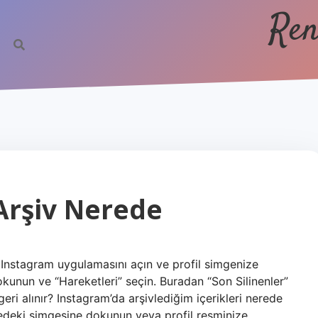
Ren
Arşiv Nerede
Instagram uygulamasını açın ve profil simgenize
okunun ve “Hareketleri” seçin. Buradan “Son Silinenler”
geri alınır? Instagram’da arşivlediğim içerikleri nerede
öşedeki simgesine dokunun veya profil resminize