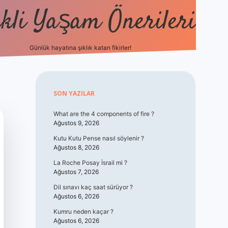
kli Yaşam Önerileri
Günlük hayatına şıklık katan fikirler!
elexbet gü
Sidebar
SON YAZILAR
What are the 4 components of fire ?
Ağustos 9, 2026
Kutu Kutu Pense nasıl söylenir ?
Ağustos 8, 2026
La Roche Posay İsrail mi ?
Ağustos 7, 2026
Dil sınavı kaç saat sürüyor ?
Ağustos 6, 2026
Kumru neden kaçar ?
Ağustos 6, 2026