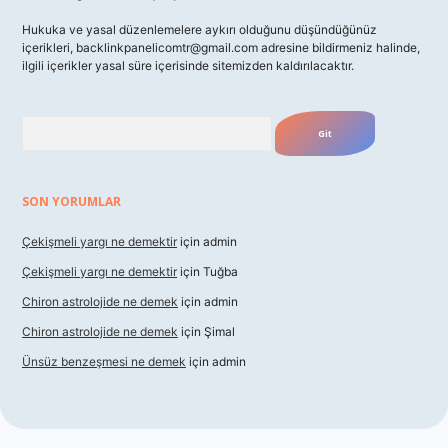
Hukuka ve yasal düzenlemelere aykırı olduğunu düşündüğünüz
içerikleri,
backlinkpanelicomtr@gmail.com
adresine bildirmeniz halinde,
ilgili içerikler yasal süre içerisinde sitemizden kaldırılacaktır.
Arama
SON YORUMLAR
Çekişmeli yargı ne demektir
için
admin
Çekişmeli yargı ne demektir
için
Tuğba
Chiron astrolojide ne demek
için
admin
Chiron astrolojide ne demek
için
Şimal
Ünsüz benzeşmesi ne demek
için
admin