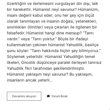
özerkliğini ve ilerlemesini vurgulayan din dışı, laik
bir harekettir. Hümanist neyi savunur? Hümanizm,
insanı değerli kabul eder; onu her şey için ölçüt
olarak tanımlayan ve insanın doğası, yetenekleri,
sınırlılıkları (limitler) veya çıkarları ile ilgilenen bir
felsefedir. Hümanist hangi dine mensup? “Tanrı
vardır.” veya “Tanrı yoktur.” Böyle bir ifadeyi
kullanmaktan çekinen hümanist Yahudilik, basitçe
şunu söyler: “Tanrı hakkında hiçbir şey bilmiyoruz.”
Söylemek yeterlidir. Hümanist Yahudiliğin temel
ilkeleri, Gnostik düşünceye paralel ilerleyen tanrısız
Yahudilik fikri tarafından şekillendirilmiştir.
Hümanist yaklaşım neyi savunur? Bu yaklaşım,
insanların ancak yeterli…
Hümanist
Devamını okuyun
Yorum Bırak
Neye
Inanır