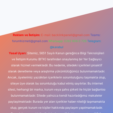
xbet güncel giriş
betexper indir
Reklam ve İletişim:
E-mail:
backlinkpaneli@gmail.com
Teams:
forumhizmeti@gmail.com
Whatsapp: 0262 606 0 726
Telegram:
@karabul
Yasal Uyarı:
Sitemiz, 5651 Sayılı Kanun gereğince Bilgi Teknolojileri
ve İletişim Kurumu (BTK) tarafından onaylanmış bir Yer Sağlayıcı
olarak hizmet vermektedir. Bu nedenle, sitedeki içerikleri proaktif
olarak denetleme veya araştırma yükümlülüğümüz bulunmamaktadır.
Ancak, üyelerimiz yazdıkları içeriklerin sorumluluğunu taşımakta olup,
siteye üye olarak bu sorumluluğu kabul etmiş sayılırlar. Bu internet
sitesi, herhangi bir marka, kurum veya şahıs şirketi ile hiçbir bağlantısı
bulunmamaktadır. Sitede yalnızca kendi hazırladığımız makaleler
paylaşılmaktadır. Burada yer alan içerikler haber niteliği taşımamakta
olup, gerçek kurum ve kişiler hakkında paylaşım yapılmamaktadır.