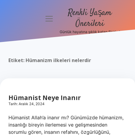
Renkli Yaşam
menüyü
Önerileri
aç
Günlük hayatına şıklık katan fikirler!
Anasayfa
Gizlilik
Politikası
Etiket:
Hümanizm ilkeleri nelerdir
Yasal Uyarı
Hakkımızda
Hümanist Neye Inanır
Tarih: Aralık 24, 2024
Hümanist Allah’a inanır mı? Günümüzde hümanizm,
insanlığı bireyin ilerlemesi ve gelişmesinden
sorumlu gören, insanın refahını, özgürlüğünü,