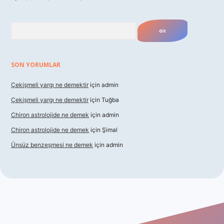
Arama
SON YORUMLAR
Çekişmeli yargı ne demektir
için
admin
Çekişmeli yargı ne demektir
için
Tuğba
Chiron astrolojide ne demek
için
admin
Chiron astrolojide ne demek
için
Şimal
Ünsüz benzeşmesi ne demek
için
admin
exbet güncel giriş
betexper indir