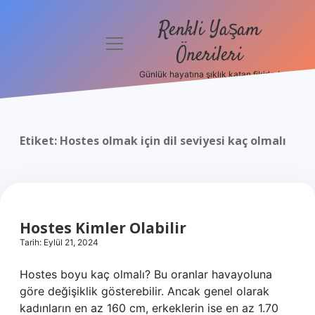
Renkli Yaşam
menüyü
Önerileri
aç
Günlük hayatına şıklık katan fikirler!
Anasayfa
Gizlilik
Politikası
Etiket:
Hostes olmak için dil seviyesi kaç olmalı
Yasal Uyarı
Hakkımızda
Hostes Kimler Olabilir
Tarih: Eylül 21, 2024
Hostes boyu kaç olmalı? Bu oranlar havayoluna
göre değişiklik gösterebilir. Ancak genel olarak
kadınların en az 160 cm, erkeklerin ise en az 1.70