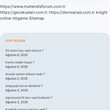
https://www.muhendisforum.com.tr
https://gecekuslari.com.tr
https://devrearasi.com.tr
knight
online
nttgame
Sitemap
Sidebar
SON YAZILAR
Dil sınavı kaç saat sürüyor ?
Ağustos 6, 2026
Kumru neden kaçar ?
Ağustos 6, 2026
Avesta isminin kökeni nedir ?
Ağustos 5, 2026
Arapçada kal ne demektir ?
Ağustos 4, 2026
Agnoround Ot ilacı nasıl kullanılır ?
Ağustos 3, 2026
Karekök konusu kaçıncı sınıf ?