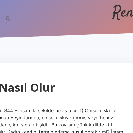
Ren
Nasıl Olur
4 – İnsan iki şekilde necis olur: 1) Cinsel ilişki ile.
ünüp veya Janaba, cinsel ilişkiye girmiş veya henüz
 çıkmış olan kişidir. Bu kavram günlük dilde kirli
ılır. Kadın kendini tatmin ederse gusül gerekir mi? İmam