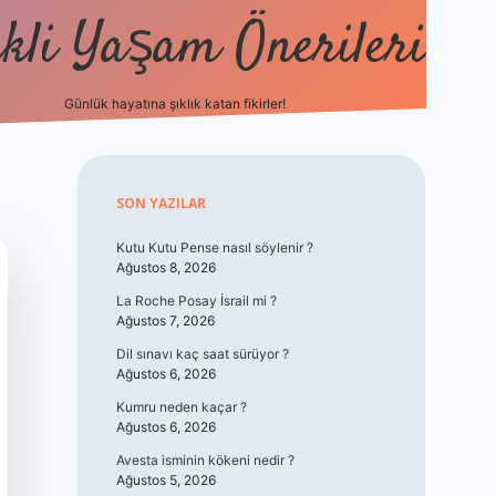
kli Yaşam Önerileri
Günlük hayatına şıklık katan fikirler!
elexbet günc
Sidebar
SON YAZILAR
Kutu Kutu Pense nasıl söylenir ?
Ağustos 8, 2026
La Roche Posay İsrail mi ?
Ağustos 7, 2026
Dil sınavı kaç saat sürüyor ?
Ağustos 6, 2026
Kumru neden kaçar ?
Ağustos 6, 2026
Avesta isminin kökeni nedir ?
Ağustos 5, 2026