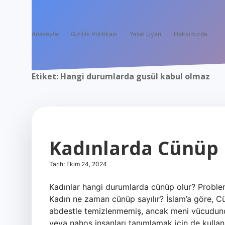
Anasayfa
Gizlilik Politikası
Yasal Uyarı
Hakkımızda
Etiket:
Hangi durumlarda gusül kabul olmaz
Kadınlarda Cünüp 
Tarih: Ekim 24, 2024
Kadınlar hangi durumlarda cünüp olur? Problem 34
Kadın ne zaman cünüp sayılır? İslam’a göre, C
abdestle temizlenmemiş, ancak meni vücudundan
veya nahoş insanları tanımlamak için de kullan