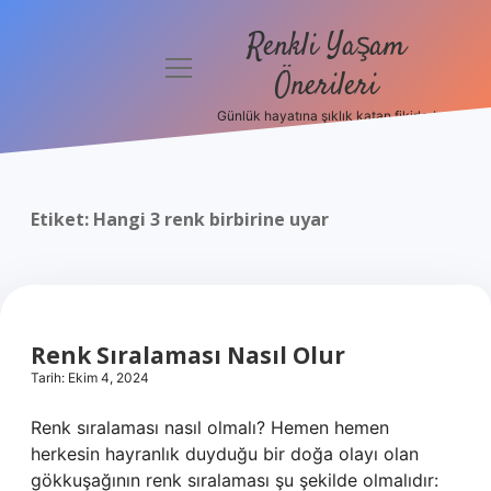
Renkli Yaşam
menüyü
Önerileri
aç
Günlük hayatına şıklık katan fikirler!
Anasayfa
Gizlilik
Politikası
Etiket:
Hangi 3 renk birbirine uyar
Yasal Uyarı
Hakkımızda
Renk Sıralaması Nasıl Olur
Tarih: Ekim 4, 2024
Renk sıralaması nasıl olmalı? Hemen hemen
herkesin hayranlık duyduğu bir doğa olayı olan
gökkuşağının renk sıralaması şu şekilde olmalıdır: