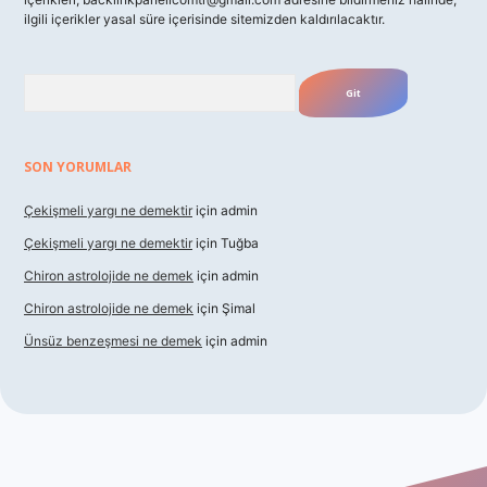
ilgili içerikler yasal süre içerisinde sitemizden kaldırılacaktır.
Arama
SON YORUMLAR
Çekişmeli yargı ne demektir
için
admin
Çekişmeli yargı ne demektir
için
Tuğba
Chiron astrolojide ne demek
için
admin
Chiron astrolojide ne demek
için
Şimal
Ünsüz benzeşmesi ne demek
için
admin
exbet güncel giriş
betexper indir