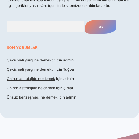
ilgili içerikler yasal süre içerisinde sitemizden kaldırılacaktır.
Arama
SON YORUMLAR
Çekişmeli yargı ne demektir
için
admin
Çekişmeli yargı ne demektir
için
Tuğba
Chiron astrolojide ne demek
için
admin
Chiron astrolojide ne demek
için
Şimal
Ünsüz benzeşmesi ne demek
için
admin
iş
betexper indir