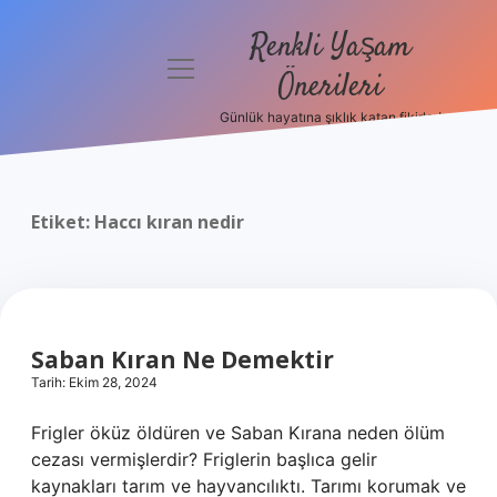
Renkli Yaşam
menüyü
Önerileri
aç
Günlük hayatına şıklık katan fikirler!
Anasayfa
Gizlilik
Politikası
Etiket:
Haccı kıran nedir
Yasal Uyarı
Hakkımızda
Saban Kıran Ne Demektir
Tarih: Ekim 28, 2024
Frigler öküz öldüren ve Saban Kırana neden ölüm
cezası vermişlerdir? Friglerin başlıca gelir
kaynakları tarım ve hayvancılıktı. Tarımı korumak ve