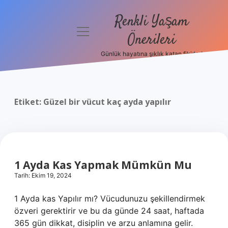
Renkli Yaşam
menüyü
Önerileri
aç
Günlük hayatına şıklık katan fikirler!
Anasayfa
Gizlilik
Politikası
Etiket:
Güzel bir vücut kaç ayda yapılır
Yasal Uyarı
Hakkımızda
1 Ayda Kas Yapmak Mümkün Mu
Tarih: Ekim 19, 2024
1 Ayda kas Yapılır mı? Vücudunuzu şekillendirmek
özveri gerektirir ve bu da günde 24 saat, haftada
365 gün dikkat, disiplin ve arzu anlamına gelir.