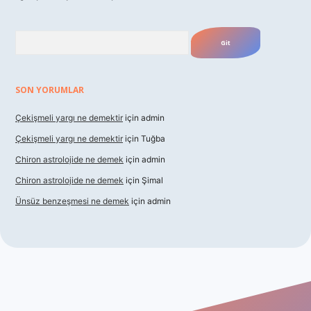
Arama
SON YORUMLAR
Çekişmeli yargı ne demektir
için
admin
Çekişmeli yargı ne demektir
için
Tuğba
Chiron astrolojide ne demek
için
admin
Chiron astrolojide ne demek
için
Şimal
Ünsüz benzeşmesi ne demek
için
admin
xbet güncel giriş
betexper indir