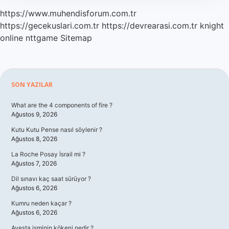
https://www.muhendisforum.com.tr
https://gecekuslari.com.tr
https://devrearasi.com.tr
knight
online
nttgame
Sitemap
Sidebar
SON YAZILAR
What are the 4 components of fire ?
Ağustos 9, 2026
Kutu Kutu Pense nasıl söylenir ?
Ağustos 8, 2026
La Roche Posay İsrail mi ?
Ağustos 7, 2026
Dil sınavı kaç saat sürüyor ?
Ağustos 6, 2026
Kumru neden kaçar ?
Ağustos 6, 2026
Avesta isminin kökeni nedir ?