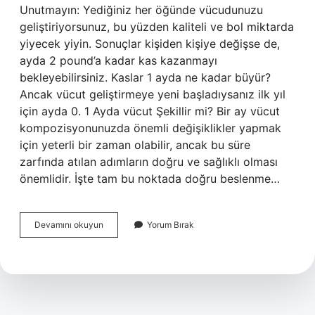
Unutmayın: Yediğiniz her öğünde vücudunuzu
geliştiriyorsunuz, bu yüzden kaliteli ve bol miktarda
yiyecek yiyin. Sonuçlar kişiden kişiye değişse de,
ayda 2 pound’a kadar kas kazanmayı
bekleyebilirsiniz. Kaslar 1 ayda ne kadar büyür?
Ancak vücut geliştirmeye yeni başladıysanız ilk yıl
için ayda 0. 1 Ayda vücut Şekillir mi? Bir ay vücut
kompozisyonunuzda önemli değişiklikler yapmak
için yeterli bir zaman olabilir, ancak bu süre
zarfında atılan adımların doğru ve sağlıklı olması
önemlidir. İşte tam bu noktada doğru beslenme…
1
Devamını okuyun
Yorum Bırak
Ayda
Kas
Yapmak
Mümkün
Mu