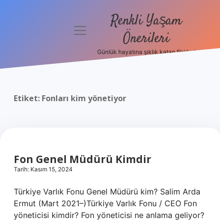
Renkli Yaşam
menüyü
Önerileri
aç
Günlük hayatına şıklık katan fikirler!
Anasayfa
Gizlilik
Politikası
Etiket:
Fonları kim yönetiyor
Yasal Uyarı
Hakkımızda
Fon Genel Müdürü Kimdir
Tarih: Kasım 15, 2024
Türkiye Varlık Fonu Genel Müdürü kim? Salim Arda
Ermut (Mart 2021–)Türkiye Varlık Fonu / CEO Fon
yöneticisi kimdir? Fon yöneticisi ne anlama geliyor?