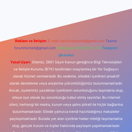
xbet güncel giriş
betexper indir
Reklam ve İletişim:
E-mail:
backlinkpaneli@gmail.com
Teams:
forumhizmeti@gmail.com
Whatsapp: 0262 606 0 726
Telegram:
@karabul
Yasal Uyarı:
Sitemiz, 5651 Sayılı Kanun gereğince Bilgi Teknolojileri
ve İletişim Kurumu (BTK) tarafından onaylanmış bir Yer Sağlayıcı
olarak hizmet vermektedir. Bu nedenle, sitedeki içerikleri proaktif
olarak denetleme veya araştırma yükümlülüğümüz bulunmamaktadır.
Ancak, üyelerimiz yazdıkları içeriklerin sorumluluğunu taşımakta olup,
siteye üye olarak bu sorumluluğu kabul etmiş sayılırlar. Bu internet
sitesi, herhangi bir marka, kurum veya şahıs şirketi ile hiçbir bağlantısı
bulunmamaktadır. Sitede yalnızca kendi hazırladığımız makaleler
paylaşılmaktadır. Burada yer alan içerikler haber niteliği taşımamakta
olup, gerçek kurum ve kişiler hakkında paylaşım yapılmamaktadır.