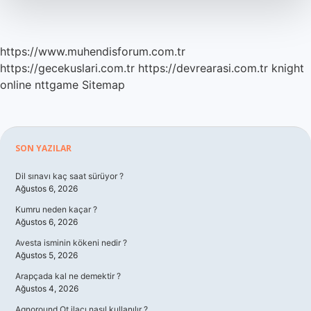
https://www.muhendisforum.com.tr
https://gecekuslari.com.tr
https://devrearasi.com.tr
knight
online
nttgame
Sitemap
Sidebar
SON YAZILAR
Dil sınavı kaç saat sürüyor ?
Ağustos 6, 2026
Kumru neden kaçar ?
Ağustos 6, 2026
Avesta isminin kökeni nedir ?
Ağustos 5, 2026
Arapçada kal ne demektir ?
Ağustos 4, 2026
Agnoround Ot ilacı nasıl kullanılır ?