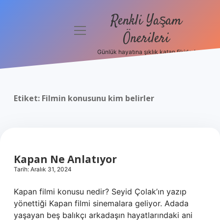
Renkli Yaşam
menüyü
Önerileri
aç
Günlük hayatına şıklık katan fikirler!
Anasayfa
Gizlilik
Politikası
Etiket:
Filmin konusunu kim belirler
Yasal Uyarı
Hakkımızda
Kapan Ne Anlatıyor
Tarih: Aralık 31, 2024
Kapan filmi konusu nedir? Seyid Çolak’ın yazıp
yönettiği Kapan filmi sinemalara geliyor. Adada
yaşayan beş balıkçı arkadaşın hayatlarındaki ani