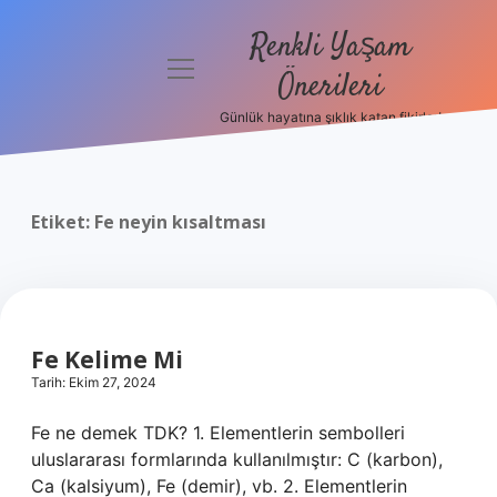
Renkli Yaşam
menüyü
Önerileri
aç
Günlük hayatına şıklık katan fikirler!
Anasayfa
Gizlilik
Politikası
Etiket:
Fe neyin kısaltması
Yasal Uyarı
Hakkımızda
Fe Kelime Mi
Tarih: Ekim 27, 2024
Fe ne demek TDK? 1. Elementlerin sembolleri
uluslararası formlarında kullanılmıştır: C (karbon),
Ca (kalsiyum), Fe (demir), vb. 2. Elementlerin