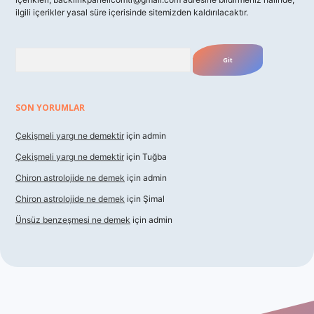
ilgili içerikler yasal süre içerisinde sitemizden kaldırılacaktır.
Arama
SON YORUMLAR
Çekişmeli yargı ne demektir
için
admin
Çekişmeli yargı ne demektir
için
Tuğba
Chiron astrolojide ne demek
için
admin
Chiron astrolojide ne demek
için
Şimal
Ünsüz benzeşmesi ne demek
için
admin
xbet güncel giriş
betexper indir