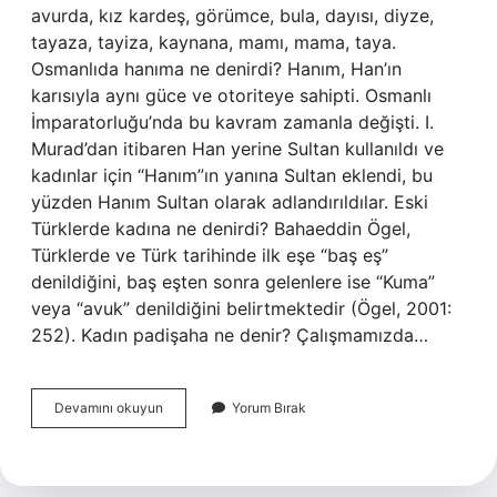
avurda, kız kardeş, görümce, bula, dayısı, diyze,
tayaza, tayiza, kaynana, mamı, mama, taya.
Osmanlıda hanıma ne denirdi? Hanım, Han’ın
karısıyla aynı güce ve otoriteye sahipti. Osmanlı
İmparatorluğu’nda bu kavram zamanla değişti. I.
Murad’dan itibaren Han yerine Sultan kullanıldı ve
kadınlar için “Hanım”ın yanına Sultan eklendi, bu
yüzden Hanım Sultan olarak adlandırıldılar. Eski
Türklerde kadına ne denirdi? Bahaeddin Ögel,
Türklerde ve Türk tarihinde ilk eşe “baş eş”
denildiğini, baş eşten sonra gelenlere ise “Kuma”
veya “avuk” denildiğini belirtmektedir (Ögel, 2001:
252). Kadın padişaha ne denir? Çalışmamızda…
Osmanlı
Devamını okuyun
Yorum Bırak
Zamanında
Kadına
Ne
Denirdi