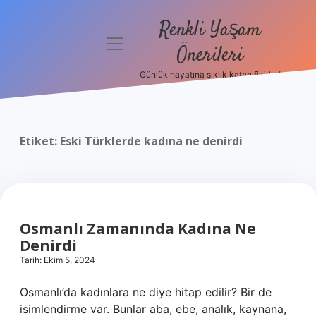
Renkli Yaşam
menüyü
Önerileri
aç
Günlük hayatına şıklık katan fikirler!
Anasayfa
Gizlilik
Politikası
Etiket:
Eski Türklerde kadına ne denirdi
Yasal Uyarı
Hakkımızda
Osmanlı Zamanında Kadına Ne
Denirdi
Tarih: Ekim 5, 2024
Osmanlı’da kadınlara ne diye hitap edilir? Bir de
isimlendirme var. Bunlar aba, ebe, analık, kaynana,