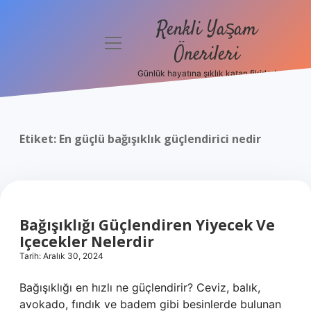
Renkli Yaşam
menüyü
Önerileri
aç
Günlük hayatına şıklık katan fikirler!
Anasayfa
Gizlilik
Politikası
Etiket:
En güçlü bağışıklık güçlendirici nedir
Yasal Uyarı
Hakkımızda
Bağışıklığı Güçlendiren Yiyecek Ve
Içecekler Nelerdir
Tarih: Aralık 30, 2024
Bağışıklığı en hızlı ne güçlendirir? Ceviz, balık,
avokado, fındık ve badem gibi besinlerde bulunan