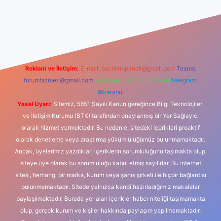
iş
betexper indir
Reklam ve İletişim:
E-mail:
backlinkpaneli@gmail.com
Teams:
forumhizmeti@gmail.com
Whatsapp: 0262 606 0 726
Telegram:
@karabul
Yasal Uyarı:
Sitemiz, 5651 Sayılı Kanun gereğince Bilgi Teknolojileri
ve İletişim Kurumu (BTK) tarafından onaylanmış bir Yer Sağlayıcı
olarak hizmet vermektedir. Bu nedenle, sitedeki içerikleri proaktif
olarak denetleme veya araştırma yükümlülüğümüz bulunmamaktadır.
Ancak, üyelerimiz yazdıkları içeriklerin sorumluluğunu taşımakta olup,
siteye üye olarak bu sorumluluğu kabul etmiş sayılırlar. Bu internet
sitesi, herhangi bir marka, kurum veya şahıs şirketi ile hiçbir bağlantısı
bulunmamaktadır. Sitede yalnızca kendi hazırladığımız makaleler
paylaşılmaktadır. Burada yer alan içerikler haber niteliği taşımamakta
olup, gerçek kurum ve kişiler hakkında paylaşım yapılmamaktadır.