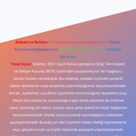
xbet güncel giriş
betexper indir
Reklam ve İletişim:
E-mail:
backlinkpaneli@gmail.com
Teams:
forumhizmeti@gmail.com
Whatsapp: 0262 606 0 726
Telegram:
@karabul
Yasal Uyarı:
Sitemiz, 5651 Sayılı Kanun gereğince Bilgi Teknolojileri
ve İletişim Kurumu (BTK) tarafından onaylanmış bir Yer Sağlayıcı
olarak hizmet vermektedir. Bu nedenle, sitedeki içerikleri proaktif
olarak denetleme veya araştırma yükümlülüğümüz bulunmamaktadır.
Ancak, üyelerimiz yazdıkları içeriklerin sorumluluğunu taşımakta olup,
siteye üye olarak bu sorumluluğu kabul etmiş sayılırlar. Bu internet
sitesi, herhangi bir marka, kurum veya şahıs şirketi ile hiçbir bağlantısı
bulunmamaktadır. Sitede yalnızca kendi hazırladığımız makaleler
paylaşılmaktadır. Burada yer alan içerikler haber niteliği taşımamakta
olup, gerçek kurum ve kişiler hakkında paylaşım yapılmamaktadır.