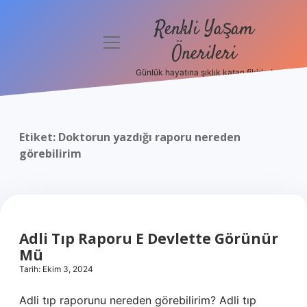
Renkli Yaşam
menüyü
Önerileri
aç
Günlük hayatına şıklık katan fikirler!
Anasayfa
Gizlilik
Politikası
Etiket:
Doktorun yazdığı raporu nereden
görebilirim
Yasal Uyarı
Hakkımızda
Adli Tıp Raporu E Devlette Görünür
Mü
Tarih: Ekim 3, 2024
Adli tıp raporunu nereden görebilirim? Adli tıp