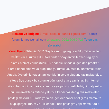
xbet güncel giriş
betexper indir
Reklam ve İletişim:
E-mail:
backlinkpaneli@gmail.com
Teams:
forumhizmeti@gmail.com
Whatsapp: 0262 606 0 726
Telegram:
@karabul
Yasal Uyarı:
Sitemiz, 5651 Sayılı Kanun gereğince Bilgi Teknolojileri
ve İletişim Kurumu (BTK) tarafından onaylanmış bir Yer Sağlayıcı
olarak hizmet vermektedir. Bu nedenle, sitedeki içerikleri proaktif
olarak denetleme veya araştırma yükümlülüğümüz bulunmamaktadır.
Ancak, üyelerimiz yazdıkları içeriklerin sorumluluğunu taşımakta olup,
siteye üye olarak bu sorumluluğu kabul etmiş sayılırlar. Bu internet
sitesi, herhangi bir marka, kurum veya şahıs şirketi ile hiçbir bağlantısı
bulunmamaktadır. Sitede yalnızca kendi hazırladığımız makaleler
paylaşılmaktadır. Burada yer alan içerikler haber niteliği taşımamakta
olup, gerçek kurum ve kişiler hakkında paylaşım yapılmamaktadır.