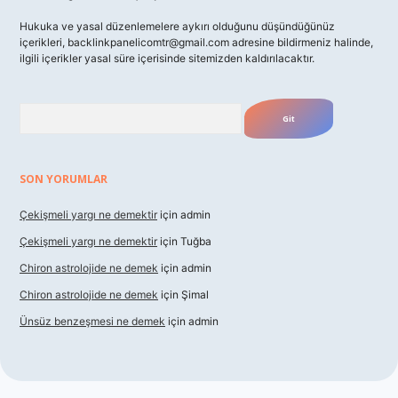
Hukuka ve yasal düzenlemelere aykırı olduğunu düşündüğünüz
içerikleri,
backlinkpanelicomtr@gmail.com
adresine bildirmeniz halinde,
ilgili içerikler yasal süre içerisinde sitemizden kaldırılacaktır.
Arama
SON YORUMLAR
Çekişmeli yargı ne demektir
için
admin
Çekişmeli yargı ne demektir
için
Tuğba
Chiron astrolojide ne demek
için
admin
Chiron astrolojide ne demek
için
Şimal
Ünsüz benzeşmesi ne demek
için
admin