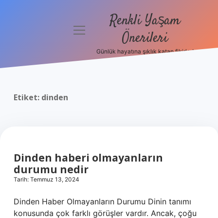
Renkli Yaşam
menüyü
Önerileri
aç
Günlük hayatına şıklık katan fikirler!
Anasayfa
Gizlilik
Politikası
Etiket:
dinden
Yasal Uyarı
Hakkımızda
Dinden haberi olmayanların
durumu nedir
Tarih: Temmuz 13, 2024
Dinden Haber Olmayanların Durumu Dinin tanımı
konusunda çok farklı görüşler vardır. Ancak, çoğu